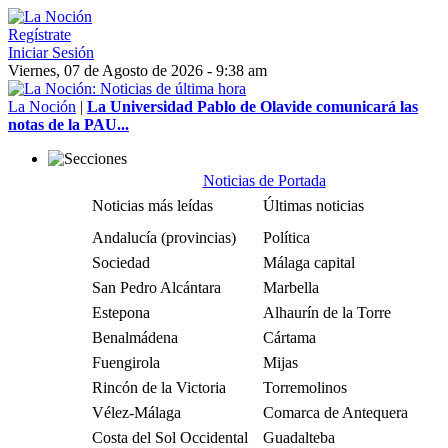
Regístrate
Iniciar Sesión
Viernes, 07 de Agosto de 2026 - 9:38 am
La Noción
|
La Universidad Pablo de Olavide comunicará las
notas de la PAU...
Noticias de Portada
Noticias más leídas
Últimas noticias
Andalucía (provincias)
Política
Sociedad
Málaga capital
San Pedro Alcántara
Marbella
Estepona
Alhaurín de la Torre
Benalmádena
Cártama
Fuengirola
Mijas
Rincón de la Victoria
Torremolinos
Vélez-Málaga
Comarca de Antequera
Costa del Sol Occidental
Guadalteba