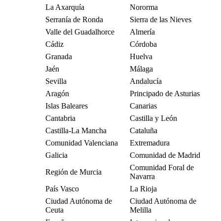
La Axarquía
Nororma
Serranía de Ronda
Sierra de las Nieves
Valle del Guadalhorce
Almería
Cádiz
Córdoba
Granada
Huelva
Jaén
Málaga
Sevilla
Andalucía
Aragón
Principado de Asturias
Islas Baleares
Canarias
Cantabria
Castilla y León
Castilla-La Mancha
Cataluña
Comunidad Valenciana
Extremadura
Galicia
Comunidad de Madrid
Comunidad Foral de
Región de Murcia
Navarra
País Vasco
La Rioja
Ciudad Autónoma de
Ciudad Autónoma de
Ceuta
Melilla