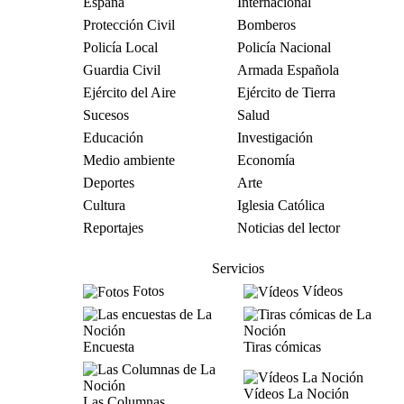
España
Internacional
Protección Civil
Bomberos
Policía Local
Policía Nacional
Guardia Civil
Armada Española
Ejército del Aire
Ejército de Tierra
Sucesos
Salud
Educación
Investigación
Medio ambiente
Economía
Deportes
Arte
Cultura
Iglesia Católica
Reportajes
Noticias del lector
Servicios
Fotos
Vídeos
Encuesta
Tiras cómicas
Vídeos La Noción
Las Columnas