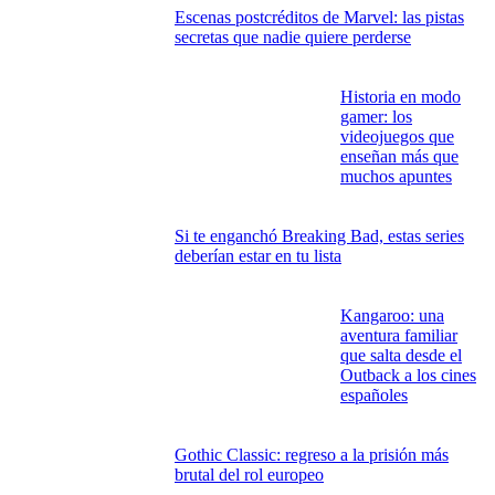
Escenas postcréditos de Marvel: las pistas
secretas que nadie quiere perderse
Historia en modo
gamer: los
videojuegos que
enseñan más que
muchos apuntes
Si te enganchó Breaking Bad, estas series
deberían estar en tu lista
Kangaroo: una
aventura familiar
que salta desde el
Outback a los cines
españoles
Gothic Classic: regreso a la prisión más
brutal del rol europeo