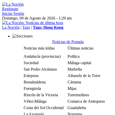
Regístrate
Iniciar Sesión
Domingo, 09 de Agosto de 2026 - 1:29 am
La Noción
|
Tags
|
Tags: Hong Kong
Noticias de Portada
Noticias más leídas
Últimas noticias
Andalucía (provincias)
Política
Sociedad
Málaga capital
San Pedro Alcántara
Marbella
Estepona
Alhaurín de la Torre
Benalmádena
Cártama
Fuengirola
Mijas
Rincón de la Victoria
Torremolinos
Vélez-Málaga
Comarca de Antequera
Costa del Sol Occidental
Guadalteba
La Axarquía
Nororma