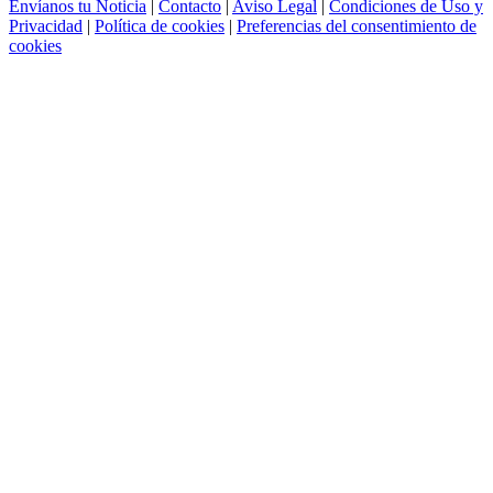
Envíanos tu Noticia
|
Contacto
|
Aviso Legal
|
Condiciones de Uso y
Privacidad
|
Política de cookies
|
Preferencias del consentimiento de
cookies