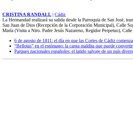
CRISTINA RANDALL
|
Cádiz
La Hermandad realizará su salida desde la Parroquia de San José, trans
San Juan de Dios (Recepción de la Corporación Municipal), Calle So
María (Visita a Ntro. Padre Jesús Nazareno, Regidor Perpetuo), Call
6 de agosto de 1811: el día en que las Cortes de Cádiz comenza
“Bellotas” en el estómago: la carga maldita que puede convertir
Parques nacionales españoles: el latido salvaje de un país diver