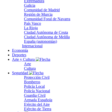
Extremadura
Galicia
Comunidad de Madrid
Región de Murcia
Comunidad Foral de Navarra
País Vasco
La Rioja
Ciudad Autónoma de Ceuta
Ciudad Autónoma de Melilla
España (autonomías)
Internacional
Economía
Deportes
Arte y Cultura
Arte
Cultura
Seguridad
Protección Civil
Bomberos
Policía Local
Policía Nacional
Guardia Civil
Armada Española
Ejército del Aire
Ejército de Tierra