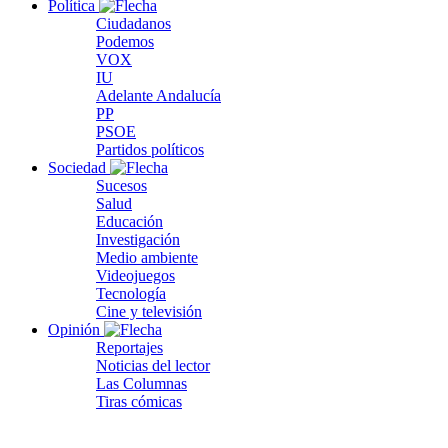
Política
Ciudadanos
Podemos
VOX
IU
Adelante Andalucía
PP
PSOE
Partidos políticos
Sociedad
Sucesos
Salud
Educación
Investigación
Medio ambiente
Videojuegos
Tecnología
Cine y televisión
Opinión
Reportajes
Noticias del lector
Las Columnas
Tiras cómicas