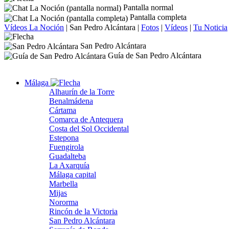
Pantalla normal
Pantalla completa
Vídeos La Noción
|
San Pedro Alcántara
|
Fotos
|
Vídeos
|
Tu Noticia
San Pedro Alcántara
Guía de San Pedro Alcántara
Málaga
Alhaurín de la Torre
Benalmádena
Cártama
Comarca de Antequera
Costa del Sol Occidental
Estepona
Fuengirola
Guadalteba
La Axarquía
Málaga capital
Marbella
Mijas
Nororma
Rincón de la Victoria
San Pedro Alcántara