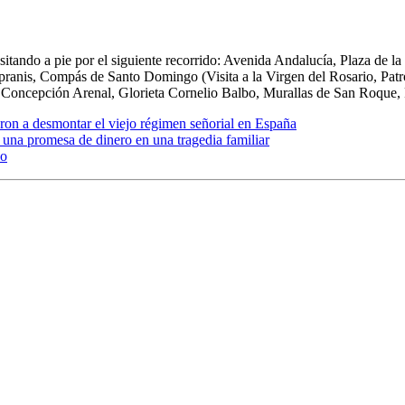
itando a pie por el siguiente recorrido: Avenida Andalucía, Plaza de la
pranis, Compás de Santo Domingo (Visita a la Virgen del Rosario, Patr
e Concepción Arenal, Glorieta Cornelio Balbo, Murallas de San Roque, P
ron a desmontar el viejo régimen señorial en España
 una promesa de dinero en una tragedia familiar
so