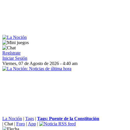
Regístrate
Iniciar Sesión
Viernes, 07 de Agosto de 2026 - 4:40 am
La Noción
|
Tags
|
Tags: Puente de la Constitución
|
Chat
|
Foro
|
App
|