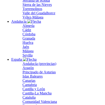
Serranía de Ronda
Sierra de las Nieves
Torremolinos
Valle del Guadalhorce
Vélez-Málaga
Andalucía
Almería
Cádiz
Córdoba
Granada
Huelva
Jaén
Málaga
Sevilla
España
Andalucía (provincias)
Aragón
Principado de Asturias
Islas Baleares
Canarias
Cantabria
Castilla y León
Castilla-La Mancha
Cataluña
Comunidad Valenciana