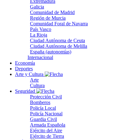
Extremadura
Galicia
Comunidad de Madrid
Región de Murcia
Comunidad Foral de Navarra
País Vasco
La Rioja
Ciudad Autónoma de Ceuta
Ciudad Autónoma de Melilla
España (autonomías)
Internacional
Economía
Deportes
Arte y Cultura
Arte
Cultura
Seguridad
Protección Civil
Bomberos
Policía Local
Policía Nacional
Guardia Civil
Armada Española
Ejército del Aire
Ejército de Tierra