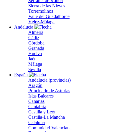
Serranía de Ronda
Sierra de las Nieves
Torremolinos
Valle del Guadalhorce
Vélez-Málaga
Andalucía
Almería
Cádiz
Córdoba
Granada
Huelva
Jaén
Málaga
Sevilla
España
Andalucía (provincias)
Aragón
Principado de Asturias
Islas Baleares
Canarias
Cantabria
Castilla y León
Castilla-La Mancha
Cataluña
Comunidad Valenciana