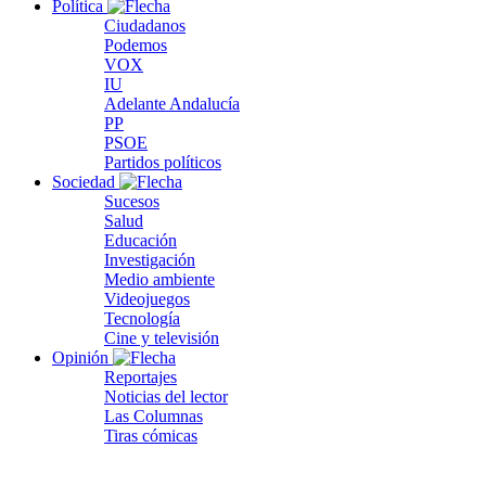
Política
Ciudadanos
Podemos
VOX
IU
Adelante Andalucía
PP
PSOE
Partidos políticos
Sociedad
Sucesos
Salud
Educación
Investigación
Medio ambiente
Videojuegos
Tecnología
Cine y televisión
Opinión
Reportajes
Noticias del lector
Las Columnas
Tiras cómicas