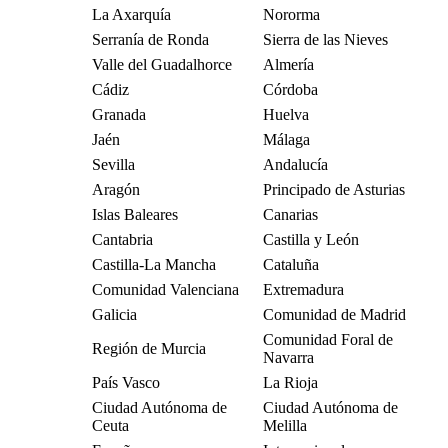
La Axarquía
Nororma
Serranía de Ronda
Sierra de las Nieves
Valle del Guadalhorce
Almería
Cádiz
Córdoba
Granada
Huelva
Jaén
Málaga
Sevilla
Andalucía
Aragón
Principado de Asturias
Islas Baleares
Canarias
Cantabria
Castilla y León
Castilla-La Mancha
Cataluña
Comunidad Valenciana
Extremadura
Galicia
Comunidad de Madrid
Comunidad Foral de
Región de Murcia
Navarra
País Vasco
La Rioja
Ciudad Autónoma de
Ciudad Autónoma de
Ceuta
Melilla