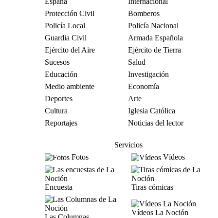
España
Internacional
Protección Civil
Bomberos
Policía Local
Policía Nacional
Guardia Civil
Armada Española
Ejército del Aire
Ejército de Tierra
Sucesos
Salud
Educación
Investigación
Medio ambiente
Economía
Deportes
Arte
Cultura
Iglesia Católica
Reportajes
Noticias del lector
Servicios
Fotos
Vídeos
Encuesta
Tiras cómicas
Vídeos La Noción
Las Columnas