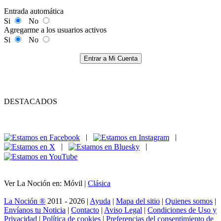
Entrada automática
Si
No
Agregarme a los usuarios activos
Si
No
Entrar a Mi Cuenta
DESTACADOS
|
|
|
|
Ver La Noción en: Móvil |
Clásica
La Noción ®
2011 - 2026 |
Ayuda
|
Mapa del sitio
|
Quienes somos
|
Envíanos tu Noticia
|
Contacto
|
Aviso Legal
|
Condiciones de Uso y
Privacidad
|
Política de cookies
|
Preferencias del consentimiento de