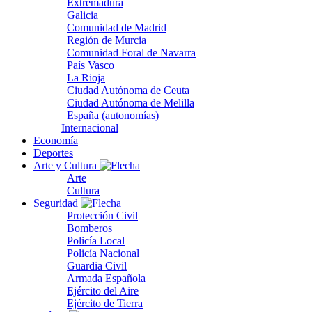
Extremadura
Galicia
Comunidad de Madrid
Región de Murcia
Comunidad Foral de Navarra
País Vasco
La Rioja
Ciudad Autónoma de Ceuta
Ciudad Autónoma de Melilla
España (autonomías)
Internacional
Economía
Deportes
Arte y Cultura
Arte
Cultura
Seguridad
Protección Civil
Bomberos
Policía Local
Policía Nacional
Guardia Civil
Armada Española
Ejército del Aire
Ejército de Tierra