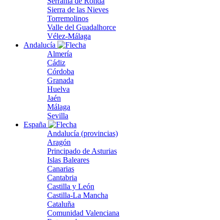
Serranía de Ronda
Sierra de las Nieves
Torremolinos
Valle del Guadalhorce
Vélez-Málaga
Andalucía
Almería
Cádiz
Córdoba
Granada
Huelva
Jaén
Málaga
Sevilla
España
Andalucía (provincias)
Aragón
Principado de Asturias
Islas Baleares
Canarias
Cantabria
Castilla y León
Castilla-La Mancha
Cataluña
Comunidad Valenciana