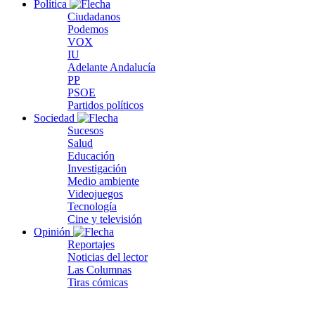
Política
Ciudadanos
Podemos
VOX
IU
Adelante Andalucía
PP
PSOE
Partidos políticos
Sociedad
Sucesos
Salud
Educación
Investigación
Medio ambiente
Videojuegos
Tecnología
Cine y televisión
Opinión
Reportajes
Noticias del lector
Las Columnas
Tiras cómicas