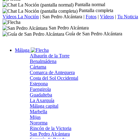
Pantalla normal
Pantalla completa
Vídeos La Noción
|
San Pedro Alcántara
|
Fotos
|
Vídeos
|
Tu Noticia
San Pedro Alcántara
Guía de San Pedro Alcántara
Málaga
Alhaurín de la Torre
Benalmádena
Cártama
Comarca de Antequera
Costa del Sol Occidental
Estepona
Fuengirola
Guadalteba
La Axarquía
Málaga capital
Marbella
Mijas
Nororma
Rincón de la Victoria
San Pedro Alcántara