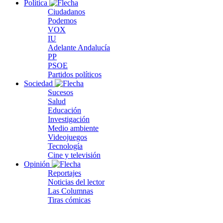
Política
Ciudadanos
Podemos
VOX
IU
Adelante Andalucía
PP
PSOE
Partidos políticos
Sociedad
Sucesos
Salud
Educación
Investigación
Medio ambiente
Videojuegos
Tecnología
Cine y televisión
Opinión
Reportajes
Noticias del lector
Las Columnas
Tiras cómicas