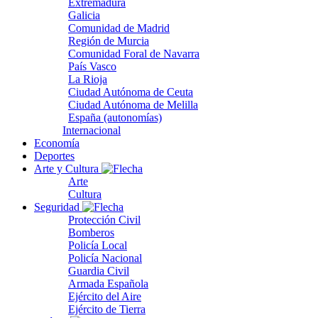
Extremadura
Galicia
Comunidad de Madrid
Región de Murcia
Comunidad Foral de Navarra
País Vasco
La Rioja
Ciudad Autónoma de Ceuta
Ciudad Autónoma de Melilla
España (autonomías)
Internacional
Economía
Deportes
Arte y Cultura
Arte
Cultura
Seguridad
Protección Civil
Bomberos
Policía Local
Policía Nacional
Guardia Civil
Armada Española
Ejército del Aire
Ejército de Tierra