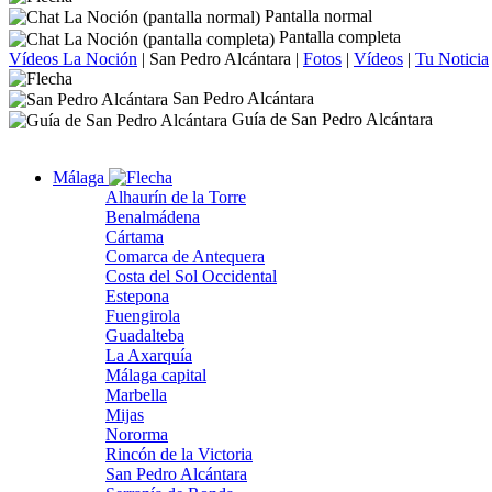
Pantalla normal
Pantalla completa
Vídeos La Noción
|
San Pedro Alcántara
|
Fotos
|
Vídeos
|
Tu Noticia
San Pedro Alcántara
Guía de San Pedro Alcántara
Málaga
Alhaurín de la Torre
Benalmádena
Cártama
Comarca de Antequera
Costa del Sol Occidental
Estepona
Fuengirola
Guadalteba
La Axarquía
Málaga capital
Marbella
Mijas
Nororma
Rincón de la Victoria
San Pedro Alcántara