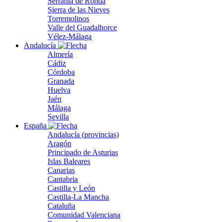
Serranía de Ronda
Sierra de las Nieves
Torremolinos
Valle del Guadalhorce
Vélez-Málaga
Andalucía
Almería
Cádiz
Córdoba
Granada
Huelva
Jaén
Málaga
Sevilla
España
Andalucía (provincias)
Aragón
Principado de Asturias
Islas Baleares
Canarias
Cantabria
Castilla y León
Castilla-La Mancha
Cataluña
Comunidad Valenciana