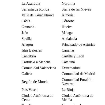
La Axarquía
Nororma
Serranía de Ronda
Sierra de las Nieves
Valle del Guadalhorce
Almería
Cádiz
Córdoba
Granada
Huelva
Jaén
Málaga
Sevilla
Andalucía
Aragón
Principado de Asturias
Islas Baleares
Canarias
Cantabria
Castilla y León
Castilla-La Mancha
Cataluña
Comunidad Valenciana
Extremadura
Galicia
Comunidad de Madrid
Comunidad Foral de
Región de Murcia
Navarra
País Vasco
La Rioja
Ciudad Autónoma de
Ciudad Autónoma de
Ceuta
Melilla