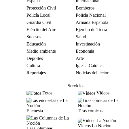
España
Internacional
Protección Civil
Bomberos
Policía Local
Policía Nacional
Guardia Civil
Armada Española
Ejército del Aire
Ejército de Tierra
Sucesos
Salud
Educación
Investigación
Medio ambiente
Economía
Deportes
Arte
Cultura
Iglesia Católica
Reportajes
Noticias del lector
Servicios
Fotos
Vídeos
Encuesta
Tiras cómicas
Vídeos La Noción
Las Columnas