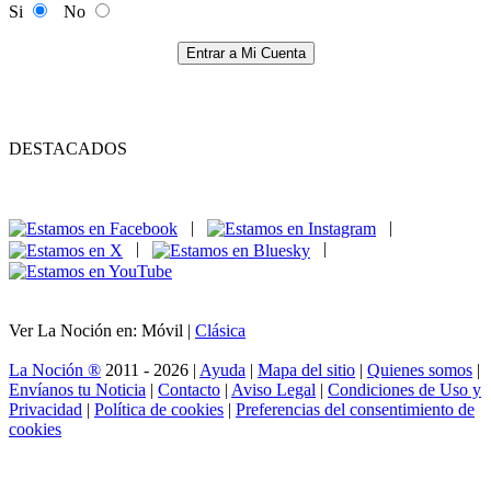
Si
No
Entrar a Mi Cuenta
DESTACADOS
|
|
|
|
Ver La Noción en: Móvil |
Clásica
La Noción ®
2011 - 2026 |
Ayuda
|
Mapa del sitio
|
Quienes somos
|
Envíanos tu Noticia
|
Contacto
|
Aviso Legal
|
Condiciones de Uso y
Privacidad
|
Política de cookies
|
Preferencias del consentimiento de
cookies