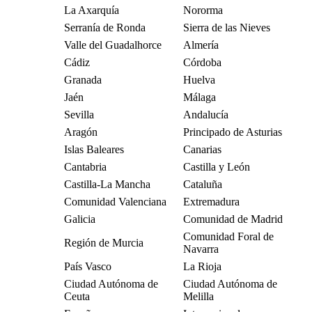
La Axarquía
Nororma
Serranía de Ronda
Sierra de las Nieves
Valle del Guadalhorce
Almería
Cádiz
Córdoba
Granada
Huelva
Jaén
Málaga
Sevilla
Andalucía
Aragón
Principado de Asturias
Islas Baleares
Canarias
Cantabria
Castilla y León
Castilla-La Mancha
Cataluña
Comunidad Valenciana
Extremadura
Galicia
Comunidad de Madrid
Comunidad Foral de
Región de Murcia
Navarra
País Vasco
La Rioja
Ciudad Autónoma de
Ciudad Autónoma de
Ceuta
Melilla