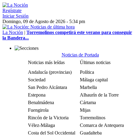
Regístrate
Iniciar Sesión
Domingo, 09 de Agosto de 2026 - 5:34 pm
La Noción
|
Torremolinos competirá este verano para conseguir
la Bandera...
Noticias de Portada
Noticias más leídas
Últimas noticias
Andalucía (provincias)
Política
Sociedad
Málaga capital
San Pedro Alcántara
Marbella
Estepona
Alhaurín de la Torre
Benalmádena
Cártama
Fuengirola
Mijas
Rincón de la Victoria
Torremolinos
Vélez-Málaga
Comarca de Antequera
Costa del Sol Occidental
Guadalteba