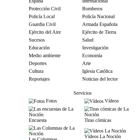
España
Internacional
Protección Civil
Bomberos
Policía Local
Policía Nacional
Guardia Civil
Armada Española
Ejército del Aire
Ejército de Tierra
Sucesos
Salud
Educación
Investigación
Medio ambiente
Economía
Deportes
Arte
Cultura
Iglesia Católica
Reportajes
Noticias del lector
Servicios
Fotos
Vídeos
Encuesta
Tiras cómicas
Vídeos La Noción
Las Columnas