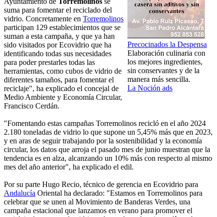
Ayuntamiento de
Torremolinos
se
suma para fomentar el reciclado del
vidrio. Concretamente en
Torremolinos
participan 129 establecimientos que se
suman a esta campaña, y que ya han
Precocinados la Despensa
sido visitados por Ecovidrio que ha
Elaboración culinaria con
identificando todas sus necesidades
los mejores ingredientes,
para poder prestarles todas las
sin conservantes y de la
herramientas, como cubos de vidrio de
manera más sencilla.
diferentes tamaños, para fomentar el
La Noción ads
reciclaje", ha explicado el concejal de
Medio Ambiente y Economía Circular,
Francisco Cerdán.
"Fomentando estas campañas Torremolinos recicló en el año 2024
2.180 toneladas de vidrio lo que supone un 5,45% más que en 2023,
y en aras de seguir trabajando por la sostenibilidad y la economía
circular, los datos que arroja el pasado mes de junio muestran que la
tendencia es en alza, alcanzando un 10% más con respecto al mismo
mes del año anterior", ha explicado el edil.
Por su parte Hugo Recio, técnico de gerencia en Ecovidrio para
Andalucía
Oriental ha declarado: "Estamos en Torremolinos para
celebrar que se unen al Movimiento de Banderas Verdes, una
campaña estacional que lanzamos en verano para promover el