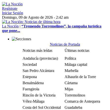
Regístrate
Iniciar Sesión
Domingo, 09 de Agosto de 2026 - 2:42 am
La Noción
|
“Tremendo Torremolinos”, la campaña turística
que pone...
Noticias de Portada
Noticias más leídas
Últimas noticias
Andalucía (provincias)
Política
Sociedad
Málaga capital
San Pedro Alcántara
Marbella
Estepona
Alhaurín de la Torre
Benalmádena
Cártama
Fuengirola
Mijas
Rincón de la Victoria
Torremolinos
Vélez-Málaga
Comarca de Antequera
Costa del Sol Occidental
Guadalteba