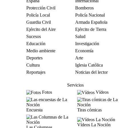
España
Internacional
Protección Civil
Bomberos
Policía Local
Policía Nacional
Guardia Civil
Armada Española
Ejército del Aire
Ejército de Tierra
Sucesos
Salud
Educación
Investigación
Medio ambiente
Economía
Deportes
Arte
Cultura
Iglesia Católica
Reportajes
Noticias del lector
Servicios
Fotos
Vídeos
Encuesta
Tiras cómicas
Vídeos La Noción
Las Columnas