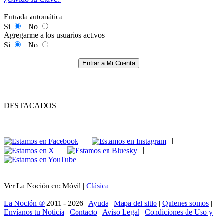
Entrada automática
Si
No
Agregarme a los usuarios activos
Si
No
Entrar a Mi Cuenta
DESTACADOS
|
|
|
|
Ver La Noción en: Móvil |
Clásica
La Noción ®
2011 - 2026 |
Ayuda
|
Mapa del sitio
|
Quienes somos
|
Envíanos tu Noticia
|
Contacto
|
Aviso Legal
|
Condiciones de Uso y