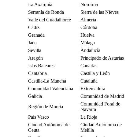
La Axarquía
Nororma
Serranía de Ronda
Sierra de las Nieves
Valle del Guadalhorce
Almería
Cádiz
Córdoba
Granada
Huelva
Jaén
Málaga
Sevilla
Andalucía
Aragón
Principado de Asturias
Islas Baleares
Canarias
Cantabria
Castilla y León
Castilla-La Mancha
Cataluña
Comunidad Valenciana
Extremadura
Galicia
Comunidad de Madrid
Comunidad Foral de
Región de Murcia
Navarra
País Vasco
La Rioja
Ciudad Autónoma de
Ciudad Autónoma de
Ceuta
Melilla