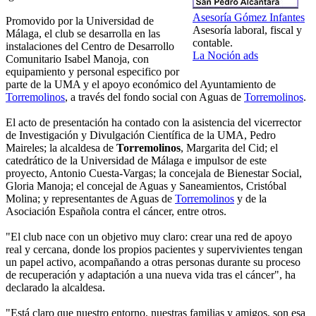
Asesoría Gómez Infantes
Promovido por la Universidad de
Asesoría laboral, fiscal y
Málaga, el club se desarrolla en las
contable.
instalaciones del Centro de Desarrollo
La Noción ads
Comunitario Isabel Manoja, con
equipamiento y personal especifico por
parte de la UMA y el apoyo económico del Ayuntamiento de
Torremolinos
, a través del fondo social con Aguas de
Torremolinos
.
El acto de presentación ha contado con la asistencia del vicerrector
de Investigación y Divulgación Científica de la UMA, Pedro
Maireles; la alcaldesa de
Torremolinos
, Margarita del Cid; el
catedrático de la Universidad de Málaga e impulsor de este
proyecto, Antonio Cuesta-Vargas; la concejala de Bienestar Social,
Gloria Manoja; el concejal de Aguas y Saneamientos, Cristóbal
Molina; y representantes de Aguas de
Torremolinos
y de la
Asociación Española contra el cáncer, entre otros.
"El club nace con un objetivo muy claro: crear una red de apoyo
real y cercana, donde los propios pacientes y supervivientes tengan
un papel activo, acompañando a otras personas durante su proceso
de recuperación y adaptación a una nueva vida tras el cáncer", ha
declarado la alcaldesa.
"Está claro que nuestro entorno, nuestras familias y amigos, son esa