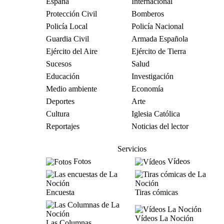
España
Internacional
Protección Civil
Bomberos
Policía Local
Policía Nacional
Guardia Civil
Armada Española
Ejército del Aire
Ejército de Tierra
Sucesos
Salud
Educación
Investigación
Medio ambiente
Economía
Deportes
Arte
Cultura
Iglesia Católica
Reportajes
Noticias del lector
Servicios
Fotos
Vídeos
Encuesta
Tiras cómicas
Vídeos La Noción
Las Columnas