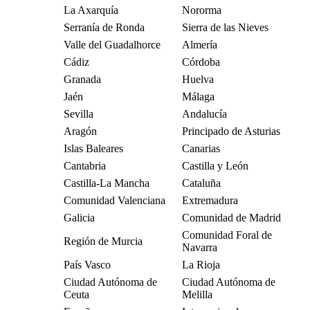
La Axarquía
Nororma
Serranía de Ronda
Sierra de las Nieves
Valle del Guadalhorce
Almería
Cádiz
Córdoba
Granada
Huelva
Jaén
Málaga
Sevilla
Andalucía
Aragón
Principado de Asturias
Islas Baleares
Canarias
Cantabria
Castilla y León
Castilla-La Mancha
Cataluña
Comunidad Valenciana
Extremadura
Galicia
Comunidad de Madrid
Comunidad Foral de
Región de Murcia
Navarra
País Vasco
La Rioja
Ciudad Autónoma de
Ciudad Autónoma de
Ceuta
Melilla