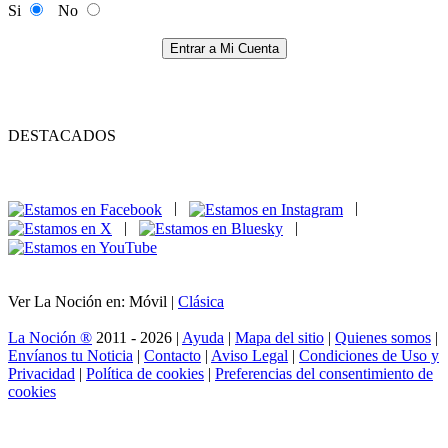
Si
No
Entrar a Mi Cuenta
DESTACADOS
|
|
|
|
Ver La Noción en: Móvil |
Clásica
La Noción ®
2011 - 2026 |
Ayuda
|
Mapa del sitio
|
Quienes somos
|
Envíanos tu Noticia
|
Contacto
|
Aviso Legal
|
Condiciones de Uso y
Privacidad
|
Política de cookies
|
Preferencias del consentimiento de
cookies