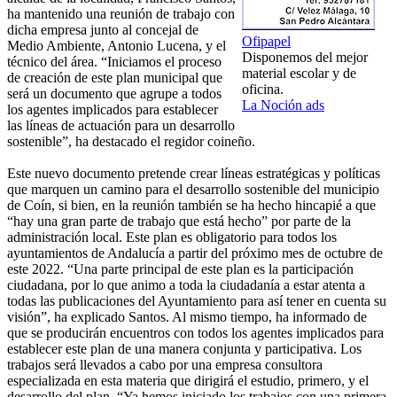
ha mantenido una reunión de trabajo con
dicha empresa junto al concejal de
Ofipapel
Medio Ambiente, Antonio Lucena, y el
Disponemos del mejor
técnico del área. “Iniciamos el proceso
material escolar y de
de creación de este plan municipal que
oficina.
será un documento que agrupe a todos
La Noción ads
los agentes implicados para establecer
las líneas de actuación para un desarrollo
sostenible”, ha destacado el regidor coineño.
Este nuevo documento pretende crear líneas estratégicas y políticas
que marquen un camino para el desarrollo sostenible del municipio
de Coín, si bien, en la reunión también se ha hecho hincapié a que
“hay una gran parte de trabajo que está hecho” por parte de la
administración local. Este plan es obligatorio para todos los
ayuntamientos de Andalucía a partir del próximo mes de octubre de
este 2022. “Una parte principal de este plan es la participación
ciudadana, por lo que animo a toda la ciudadanía a estar atenta a
todas las publicaciones del Ayuntamiento para así tener en cuenta su
visión”, ha explicado Santos. Al mismo tiempo, ha informado de
que se producirán encuentros con todos los agentes implicados para
establecer este plan de una manera conjunta y participativa. Los
trabajos será llevados a cabo por una empresa consultora
especializada en esta materia que dirigirá el estudio, primero, y el
desarrollo del plan. “Ya hemos iniciado los trabajos con una primera