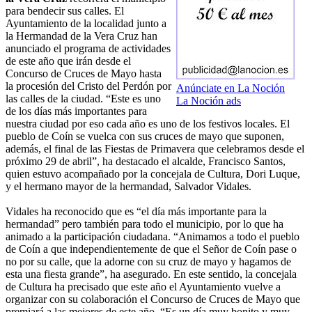
para bendecir sus calles. El
Ayuntamiento de la localidad junto a
la Hermandad de la Vera Cruz han
anunciado el programa de actividades
de este año que irán desde el
Concurso de Cruces de Mayo hasta
la procesión del Cristo del Perdón por
Anúnciate en La Noción
las calles de la ciudad. “Este es uno
La Noción ads
de los días más importantes para
nuestra ciudad por eso cada año es uno de los festivos locales. El
pueblo de Coín se vuelca con sus cruces de mayo que suponen,
además, el final de las Fiestas de Primavera que celebramos desde el
próximo 29 de abril”, ha destacado el alcalde, Francisco Santos,
quien estuvo acompañado por la concejala de Cultura, Dori Luque,
y el hermano mayor de la hermandad, Salvador Vidales.
Vidales ha reconocido que es “el día más importante para la
hermandad” pero también para todo el municipio, por lo que ha
animado a la participación ciudadana. “Animamos a todo el pueblo
de Coín a que independientemente de que el Señor de Coín pase o
no por su calle, que la adorne con su cruz de mayo y hagamos de
esta una fiesta grande”, ha asegurado. En este sentido, la concejala
de Cultura ha precisado que este año el Ayuntamiento vuelve a
organizar con su colaboración el Concurso de Cruces de Mayo que
premiará a las mejores de este año. “Es un día muy bonito y muy