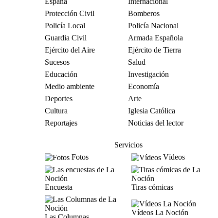
España
Internacional
Protección Civil
Bomberos
Policía Local
Policía Nacional
Guardia Civil
Armada Española
Ejército del Aire
Ejército de Tierra
Sucesos
Salud
Educación
Investigación
Medio ambiente
Economía
Deportes
Arte
Cultura
Iglesia Católica
Reportajes
Noticias del lector
Servicios
Fotos
Vídeos
Encuesta
Tiras cómicas
Vídeos La Noción
Las Columnas