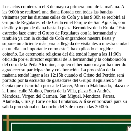
Los actos comienzan el 3 de mayo a primera hora de la mañana. A
las 9:00h se realizará una diana florada con todas las bandas
visitantes por las distintas calles de Coín y a las 9:30h se recibirá al
Grupo de Regulares 54 de Ceuta en el Parque de San Agustín, con
desfile y toque de diana hasta la plaza Bermúdez de la Rubia. “Este
estrecho lazo entre el Grupo de Regulares con la hermandad y
también ya con la ciudad de Coín engrandece nuestra fiesta y
supone un aliciente más para la llegada de visitantes a nuestra ciudad
en un día tan importante como este”, ha explicado el regidor
coineño. La ceremonia religiosa del día tendrá lugar a las 11:00h
oficiada por el director espiritual de la hermandad y la colaboración
del coro de la Peña Alcohine, a quien el hermano mayor ha querido
agradecer su participación y colaboración. La procesión de la
mañana tendrá lugar a las 12:15h cuando el Cristo del Perdón será
portado por la escuadra de gastadores del Grupo Regulares 54 de
Ceuta que discurrirán por calle Cárcer, Moreno Maldonado, plaza de
la Luna, calle Molino, Puerta de la Villa, plaza San Andrés,
Mendoza, Virgen del Carmen, San Miguel, Mendoza, Parras,
Alameda, Cruz y Torre de los Trinitarios. Allí se entronizará para su
salida procesional en la noche del 3 de mayo a las 20:00h.