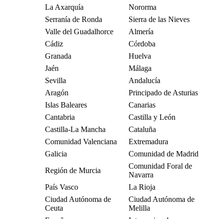
La Axarquía
Nororma
Serranía de Ronda
Sierra de las Nieves
Valle del Guadalhorce
Almería
Cádiz
Córdoba
Granada
Huelva
Jaén
Málaga
Sevilla
Andalucía
Aragón
Principado de Asturias
Islas Baleares
Canarias
Cantabria
Castilla y León
Castilla-La Mancha
Cataluña
Comunidad Valenciana
Extremadura
Galicia
Comunidad de Madrid
Comunidad Foral de
Región de Murcia
Navarra
País Vasco
La Rioja
Ciudad Autónoma de
Ciudad Autónoma de
Ceuta
Melilla