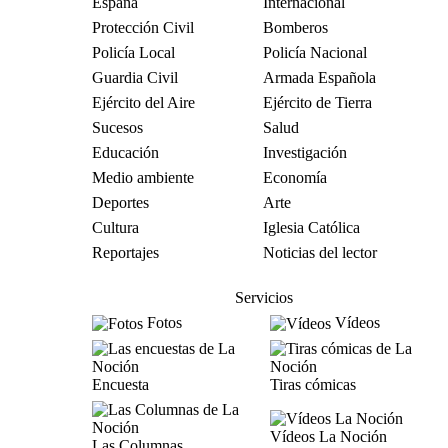
España
Internacional
Protección Civil
Bomberos
Policía Local
Policía Nacional
Guardia Civil
Armada Española
Ejército del Aire
Ejército de Tierra
Sucesos
Salud
Educación
Investigación
Medio ambiente
Economía
Deportes
Arte
Cultura
Iglesia Católica
Reportajes
Noticias del lector
Servicios
Fotos
Vídeos
Encuesta
Tiras cómicas
Vídeos La Noción
Las Columnas