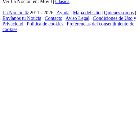
Ver La Noción en: Móvil |
Clásica
La Noción ®
2011 - 2026 |
Ayuda
|
Mapa del sitio
|
Quienes somos
|
Envíanos tu Noticia
|
Contacto
|
Aviso Legal
|
Condiciones de Uso y
Privacidad
|
Política de cookies
|
Preferencias del consentimiento de
cookies