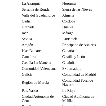
La Axarquía
Nororma
Serranía de Ronda
Sierra de las Nieves
Valle del Guadalhorce
Almería
Cádiz
Córdoba
Granada
Huelva
Jaén
Málaga
Sevilla
Andalucía
Aragón
Principado de Asturias
Islas Baleares
Canarias
Cantabria
Castilla y León
Castilla-La Mancha
Cataluña
Comunidad Valenciana
Extremadura
Galicia
Comunidad de Madrid
Comunidad Foral de
Región de Murcia
Navarra
País Vasco
La Rioja
Ciudad Autónoma de
Ciudad Autónoma de
Ceuta
Melilla