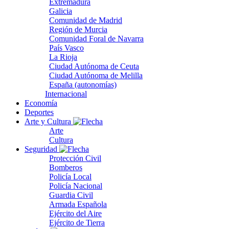
Extremadura
Galicia
Comunidad de Madrid
Región de Murcia
Comunidad Foral de Navarra
País Vasco
La Rioja
Ciudad Autónoma de Ceuta
Ciudad Autónoma de Melilla
España (autonomías)
Internacional
Economía
Deportes
Arte y Cultura
Arte
Cultura
Seguridad
Protección Civil
Bomberos
Policía Local
Policía Nacional
Guardia Civil
Armada Española
Ejército del Aire
Ejército de Tierra