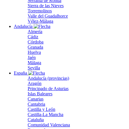
Serranía de Ronda
Sierra de las Nieves
Torremolinos
Valle del Guadalhorce
Vélez-Málaga
Andalucía
Almería
Cádiz
Córdoba
Granada
Huelva
Jaén
Málaga
Sevilla
España
Andalucía (provincias)
Aragón
Principado de Asturias
Islas Baleares
Canarias
Cantabria
Castilla y León
Castilla-La Mancha
Cataluña
Comunidad Valenciana