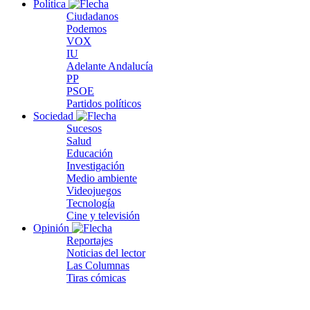
Política
Ciudadanos
Podemos
VOX
IU
Adelante Andalucía
PP
PSOE
Partidos políticos
Sociedad
Sucesos
Salud
Educación
Investigación
Medio ambiente
Videojuegos
Tecnología
Cine y televisión
Opinión
Reportajes
Noticias del lector
Las Columnas
Tiras cómicas