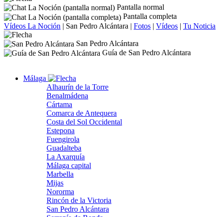
Pantalla normal
Pantalla completa
Vídeos La Noción
|
San Pedro Alcántara
|
Fotos
|
Vídeos
|
Tu Noticia
San Pedro Alcántara
Guía de San Pedro Alcántara
Málaga
Alhaurín de la Torre
Benalmádena
Cártama
Comarca de Antequera
Costa del Sol Occidental
Estepona
Fuengirola
Guadalteba
La Axarquía
Málaga capital
Marbella
Mijas
Nororma
Rincón de la Victoria
San Pedro Alcántara