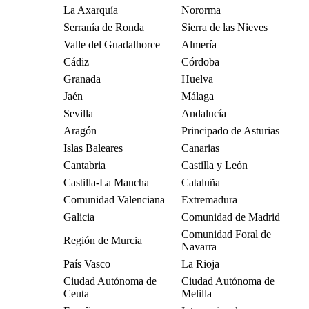
La Axarquía
Nororma
Serranía de Ronda
Sierra de las Nieves
Valle del Guadalhorce
Almería
Cádiz
Córdoba
Granada
Huelva
Jaén
Málaga
Sevilla
Andalucía
Aragón
Principado de Asturias
Islas Baleares
Canarias
Cantabria
Castilla y León
Castilla-La Mancha
Cataluña
Comunidad Valenciana
Extremadura
Galicia
Comunidad de Madrid
Comunidad Foral de
Región de Murcia
Navarra
País Vasco
La Rioja
Ciudad Autónoma de
Ciudad Autónoma de
Ceuta
Melilla