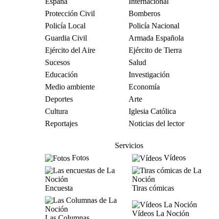
España
Internacional
Protección Civil
Bomberos
Policía Local
Policía Nacional
Guardia Civil
Armada Española
Ejército del Aire
Ejército de Tierra
Sucesos
Salud
Educación
Investigación
Medio ambiente
Economía
Deportes
Arte
Cultura
Iglesia Católica
Reportajes
Noticias del lector
Servicios
Fotos
Vídeos
Encuesta
Tiras cómicas
Vídeos La Noción
Las Columnas