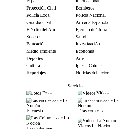
España
Internacional
Protección Civil
Bomberos
Policía Local
Policía Nacional
Guardia Civil
Armada Española
Ejército del Aire
Ejército de Tierra
Sucesos
Salud
Educación
Investigación
Medio ambiente
Economía
Deportes
Arte
Cultura
Iglesia Católica
Reportajes
Noticias del lector
Servicios
Fotos
Vídeos
Encuesta
Tiras cómicas
Vídeos La Noción
Las Columnas