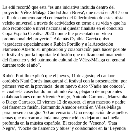
La edil recordó que esta “es una iniciativa incluida dentro del
proyecto 'Vélez-Málaga Ciudad Juan Breva', que nació en 2017 con
el fin de conmemorar el centenario del fallecimiento de este artista
veleño universal a través de actividades en torno a su vida y que ha
sido reconocido a nivel nacional al quedar finalista en el concurso
Copa España Creativa 2020 donde fue presentado un vídeo
promocional del proyecto”. Además Cynthia García quiso
“agradecer especialmente a Rubén Portillo y a la Asociación
Flamenco Abierto su implicación y colaboración para hacer posible
el festival y por la importante difusión que realizan continuamente
del flamenco y del patrimonio cultural de Vélez-Málaga en general
durante todo el año”.
Rubén Portillo explicó que el jueves, 11 de agosto, el cantaor
cordobés Nani Cortés inaugurará el festival con la presentación, por
primera vez en la provincia, de su nuevo disco ‘Nadie me conoce’,
el cual está cosechando un rotundo éxito, plagado de importantes
colaboraciones como Vicente Amigo, Antonio Carmona, Manzanita
o Diego Carrasco. El viernes 12 de agosto, el gran maestro y padre
del flamenco fusión, Raimundo Amador estará en Vélez-Málaga
para presentar su gira ‘60 aniversario’. Una recopilación de aquellos
temas que marcaron a toda una generación y dejaron una huella
profunda en la música española. El creador de ‘Veneno’, ‘Pata
Negra’, ‘Noche de flamenco y blues’ y colaborador en la ‘Leyenda