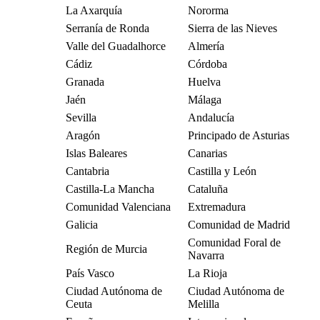
La Axarquía
Nororma
Serranía de Ronda
Sierra de las Nieves
Valle del Guadalhorce
Almería
Cádiz
Córdoba
Granada
Huelva
Jaén
Málaga
Sevilla
Andalucía
Aragón
Principado de Asturias
Islas Baleares
Canarias
Cantabria
Castilla y León
Castilla-La Mancha
Cataluña
Comunidad Valenciana
Extremadura
Galicia
Comunidad de Madrid
Comunidad Foral de
Región de Murcia
Navarra
País Vasco
La Rioja
Ciudad Autónoma de
Ciudad Autónoma de
Ceuta
Melilla