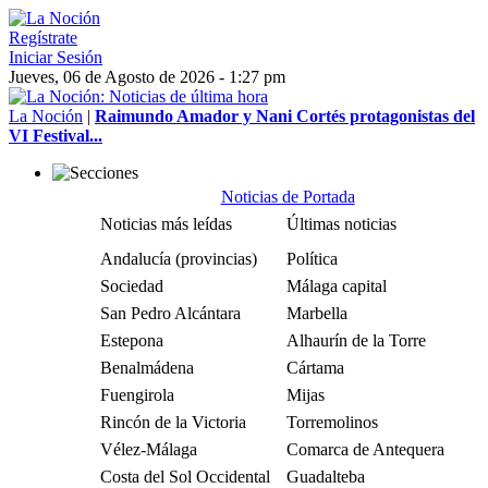
Regístrate
Iniciar Sesión
Jueves, 06 de Agosto de 2026 - 1:27 pm
La Noción
|
Raimundo Amador y Nani Cortés protagonistas del
VI Festival...
Noticias de Portada
Noticias más leídas
Últimas noticias
Andalucía (provincias)
Política
Sociedad
Málaga capital
San Pedro Alcántara
Marbella
Estepona
Alhaurín de la Torre
Benalmádena
Cártama
Fuengirola
Mijas
Rincón de la Victoria
Torremolinos
Vélez-Málaga
Comarca de Antequera
Costa del Sol Occidental
Guadalteba