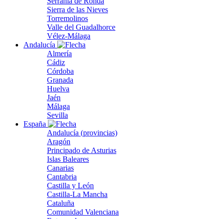
Serranía de Ronda
Sierra de las Nieves
Torremolinos
Valle del Guadalhorce
Vélez-Málaga
Andalucía
Almería
Cádiz
Córdoba
Granada
Huelva
Jaén
Málaga
Sevilla
España
Andalucía (provincias)
Aragón
Principado de Asturias
Islas Baleares
Canarias
Cantabria
Castilla y León
Castilla-La Mancha
Cataluña
Comunidad Valenciana