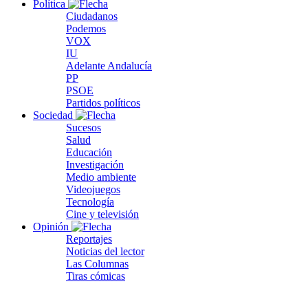
Política
Ciudadanos
Podemos
VOX
IU
Adelante Andalucía
PP
PSOE
Partidos políticos
Sociedad
Sucesos
Salud
Educación
Investigación
Medio ambiente
Videojuegos
Tecnología
Cine y televisión
Opinión
Reportajes
Noticias del lector
Las Columnas
Tiras cómicas