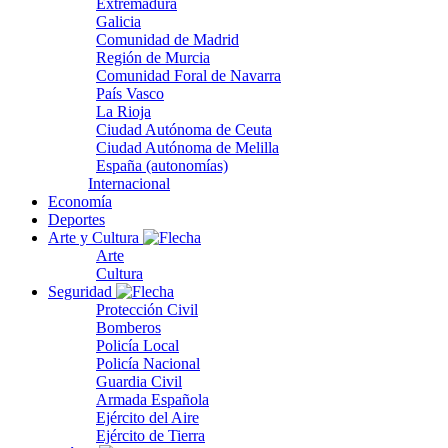
Extremadura
Galicia
Comunidad de Madrid
Región de Murcia
Comunidad Foral de Navarra
País Vasco
La Rioja
Ciudad Autónoma de Ceuta
Ciudad Autónoma de Melilla
España (autonomías)
Internacional
Economía
Deportes
Arte y Cultura
Arte
Cultura
Seguridad
Protección Civil
Bomberos
Policía Local
Policía Nacional
Guardia Civil
Armada Española
Ejército del Aire
Ejército de Tierra