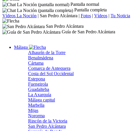
Pantalla normal
Pantalla completa
Vídeos La Noción
|
San Pedro Alcántara
|
Fotos
|
Vídeos
|
Tu Noticia
San Pedro Alcántara
Guía de San Pedro Alcántara
Málaga
Alhaurín de la Torre
Benalmádena
Cártama
Comarca de Antequera
Costa del Sol Occidental
Estepona
Fuengirola
Guadalteba
La Axarquía
Málaga capital
Marbella
Mijas
Nororma
Rincón de la Victoria
San Pedro Alcántara