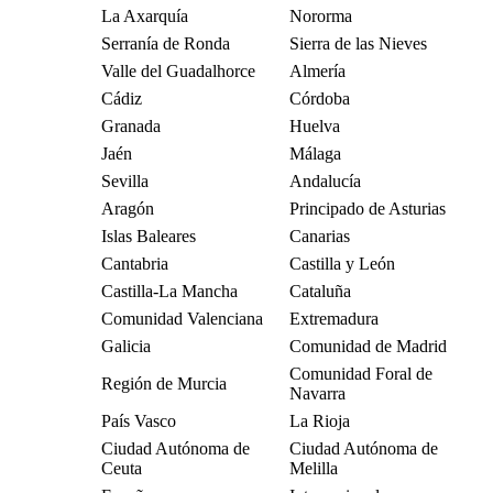
La Axarquía
Nororma
Serranía de Ronda
Sierra de las Nieves
Valle del Guadalhorce
Almería
Cádiz
Córdoba
Granada
Huelva
Jaén
Málaga
Sevilla
Andalucía
Aragón
Principado de Asturias
Islas Baleares
Canarias
Cantabria
Castilla y León
Castilla-La Mancha
Cataluña
Comunidad Valenciana
Extremadura
Galicia
Comunidad de Madrid
Comunidad Foral de
Región de Murcia
Navarra
País Vasco
La Rioja
Ciudad Autónoma de
Ciudad Autónoma de
Ceuta
Melilla