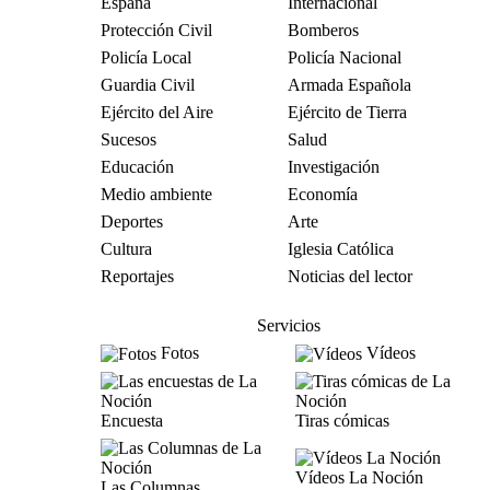
España
Internacional
Protección Civil
Bomberos
Policía Local
Policía Nacional
Guardia Civil
Armada Española
Ejército del Aire
Ejército de Tierra
Sucesos
Salud
Educación
Investigación
Medio ambiente
Economía
Deportes
Arte
Cultura
Iglesia Católica
Reportajes
Noticias del lector
Servicios
Fotos
Vídeos
Encuesta
Tiras cómicas
Vídeos La Noción
Las Columnas