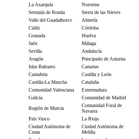
La Axarquía
Nororma
Serranía de Ronda
Sierra de las Nieves
Valle del Guadalhorce
Almería
Cádiz
Córdoba
Granada
Huelva
Jaén
Málaga
Sevilla
Andalucía
Aragón
Principado de Asturias
Islas Baleares
Canarias
Cantabria
Castilla y León
Castilla-La Mancha
Cataluña
Comunidad Valenciana
Extremadura
Galicia
Comunidad de Madrid
Comunidad Foral de
Región de Murcia
Navarra
País Vasco
La Rioja
Ciudad Autónoma de
Ciudad Autónoma de
Ceuta
Melilla