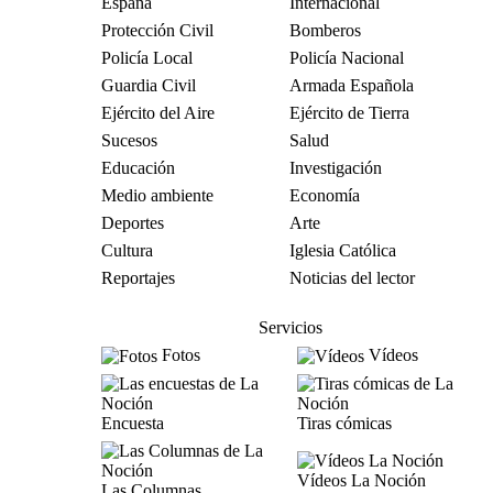
España
Internacional
Protección Civil
Bomberos
Policía Local
Policía Nacional
Guardia Civil
Armada Española
Ejército del Aire
Ejército de Tierra
Sucesos
Salud
Educación
Investigación
Medio ambiente
Economía
Deportes
Arte
Cultura
Iglesia Católica
Reportajes
Noticias del lector
Servicios
Fotos
Vídeos
Encuesta
Tiras cómicas
Vídeos La Noción
Las Columnas