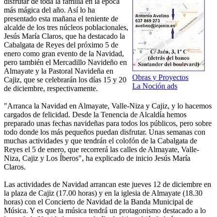
disfrutar de toda la familia en la época
más mágica del año. Así lo ha
presentado esta mañana el teniente de
alcalde de los tres núcleos poblacionales,
Jesús María Claros, que ha destacado la
Cabalgata de Reyes del próximo 5 de
enero como gran evento de la Navidad,
pero también el Mercadillo Navideño en
Almayate y la Pastoral Navideña en
Obras y Proyectos
Cajiz, que se celebrarán los días 15 y 20
La Noción ads
de diciembre, respectivamente.
"Arranca la Navidad en Almayate, Valle-Niza y Cajiz, y lo hacemos
cargados de felicidad. Desde la Tenencia de Alcaldía hemos
preparado unas fechas navideñas para todos los públicos, pero sobre
todo donde los más pequeños puedan disfrutar. Unas semanas con
muchas actividades y que tendrán el colofón de la Cabalgata de
Reyes el 5 de enero, que recorrerá las calles de Almayate, Valle-
Niza, Cajiz y Los Íberos", ha explicado de inicio Jesús María
Claros.
Las actividades de Navidad arrancan este jueves 12 de diciembre en
la plaza de Cajiz (17.00 horas) y en la iglesia de Almayate (18.30
horas) con el Concierto de Navidad de la Banda Municipal de
Música. Y es que la música tendrá un protagonismo destacado a lo