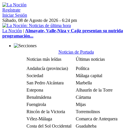
Regístrate
Iniciar Sesión
Sábado, 08 de Agosto de 2026 - 6:24 pm
La Noción
|
Almayate, Valle-Niza y Cajiz presentan su nutrida
programación...
Noticias de Portada
Noticias más leídas
Últimas noticias
Andalucía (provincias)
Política
Sociedad
Málaga capital
San Pedro Alcántara
Marbella
Estepona
Alhaurín de la Torre
Benalmádena
Cártama
Fuengirola
Mijas
Rincón de la Victoria
Torremolinos
Vélez-Málaga
Comarca de Antequera
Costa del Sol Occidental
Guadalteba