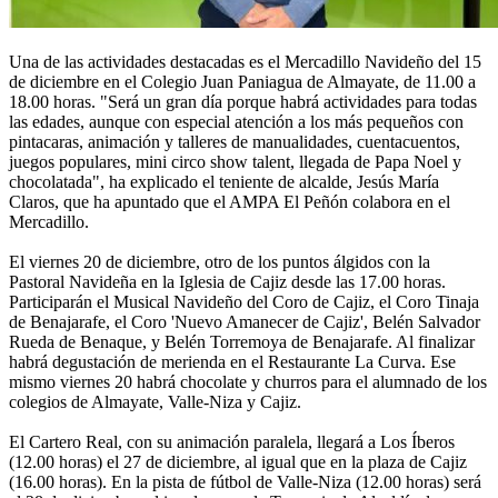
Una de las actividades destacadas es el Mercadillo Navideño del 15
de diciembre en el Colegio Juan Paniagua de Almayate, de 11.00 a
18.00 horas. "Será un gran día porque habrá actividades para todas
las edades, aunque con especial atención a los más pequeños con
pintacaras, animación y talleres de manualidades, cuentacuentos,
juegos populares, mini circo show talent, llegada de Papa Noel y
chocolatada", ha explicado el teniente de alcalde, Jesús María
Claros, que ha apuntado que el AMPA El Peñón colabora en el
Mercadillo.
El viernes 20 de diciembre, otro de los puntos álgidos con la
Pastoral Navideña en la Iglesia de Cajiz desde las 17.00 horas.
Participarán el Musical Navideño del Coro de Cajiz, el Coro Tinaja
de Benajarafe, el Coro 'Nuevo Amanecer de Cajiz', Belén Salvador
Rueda de Benaque, y Belén Torremoya de Benajarafe. Al finalizar
habrá degustación de merienda en el Restaurante La Curva. Ese
mismo viernes 20 habrá chocolate y churros para el alumnado de los
colegios de Almayate, Valle-Niza y Cajiz.
El Cartero Real, con su animación paralela, llegará a Los Íberos
(12.00 horas) el 27 de diciembre, al igual que en la plaza de Cajiz
(16.00 horas). En la pista de fútbol de Valle-Niza (12.00 horas) será