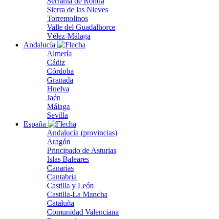
Serranía de Ronda
Sierra de las Nieves
Torremolinos
Valle del Guadalhorce
Vélez-Málaga
Andalucía
Almería
Cádiz
Córdoba
Granada
Huelva
Jaén
Málaga
Sevilla
España
Andalucía (provincias)
Aragón
Principado de Asturias
Islas Baleares
Canarias
Cantabria
Castilla y León
Castilla-La Mancha
Cataluña
Comunidad Valenciana