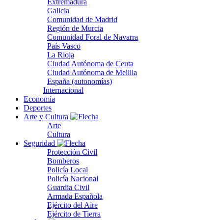
Extremadura
Galicia
Comunidad de Madrid
Región de Murcia
Comunidad Foral de Navarra
País Vasco
La Rioja
Ciudad Autónoma de Ceuta
Ciudad Autónoma de Melilla
España (autonomías)
Internacional
Economía
Deportes
Arte y Cultura
Arte
Cultura
Seguridad
Protección Civil
Bomberos
Policía Local
Policía Nacional
Guardia Civil
Armada Española
Ejército del Aire
Ejército de Tierra