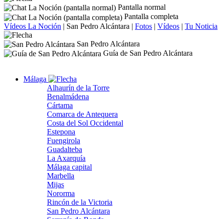
Pantalla normal
Pantalla completa
Vídeos La Noción
|
San Pedro Alcántara
|
Fotos
|
Vídeos
|
Tu Noticia
San Pedro Alcántara
Guía de San Pedro Alcántara
Málaga
Alhaurín de la Torre
Benalmádena
Cártama
Comarca de Antequera
Costa del Sol Occidental
Estepona
Fuengirola
Guadalteba
La Axarquía
Málaga capital
Marbella
Mijas
Nororma
Rincón de la Victoria
San Pedro Alcántara