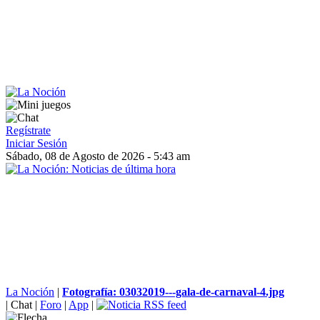
Regístrate
Iniciar Sesión
Sábado, 08 de Agosto de 2026 - 5:43 am
La Noción
|
Fotografía: 03032019---gala-de-carnaval-4.jpg
|
Chat
|
Foro
|
App
|