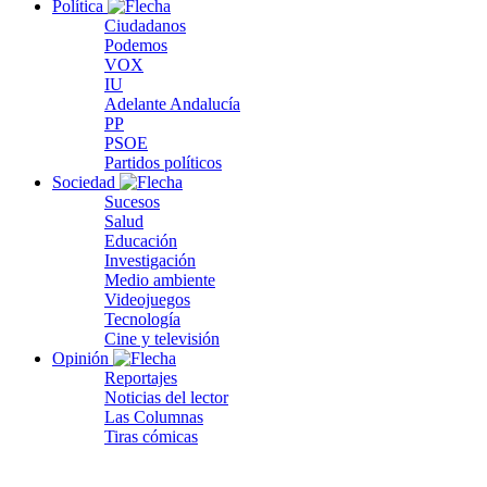
Política
Ciudadanos
Podemos
VOX
IU
Adelante Andalucía
PP
PSOE
Partidos políticos
Sociedad
Sucesos
Salud
Educación
Investigación
Medio ambiente
Videojuegos
Tecnología
Cine y televisión
Opinión
Reportajes
Noticias del lector
Las Columnas
Tiras cómicas