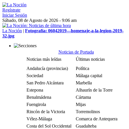
Regístrate
Iniciar Sesión
Sábado, 08 de Agosto de 2026 - 9:06 am
La Noción
|
Fotografía: 06042019---homenaje-a-la-legion-2019-
32.jpg
Noticias de Portada
Noticias más leídas
Últimas noticias
Andalucía (provincias)
Política
Sociedad
Málaga capital
San Pedro Alcántara
Marbella
Estepona
Alhaurín de la Torre
Benalmádena
Cártama
Fuengirola
Mijas
Rincón de la Victoria
Torremolinos
Vélez-Málaga
Comarca de Antequera
Costa del Sol Occidental
Guadalteba