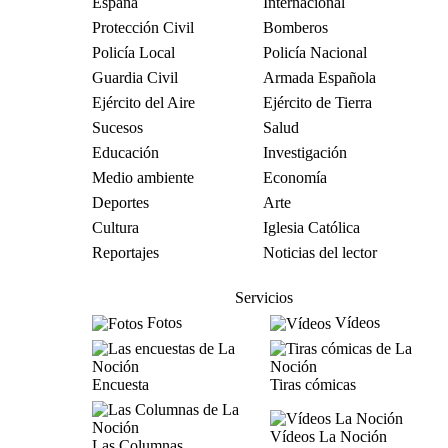
España
Internacional
Protección Civil
Bomberos
Policía Local
Policía Nacional
Guardia Civil
Armada Española
Ejército del Aire
Ejército de Tierra
Sucesos
Salud
Educación
Investigación
Medio ambiente
Economía
Deportes
Arte
Cultura
Iglesia Católica
Reportajes
Noticias del lector
Servicios
Fotos
Vídeos
Encuesta
Tiras cómicas
Vídeos La Noción
Las Columnas