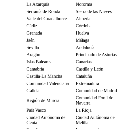
La Axarquía
Nororma
Serranía de Ronda
Sierra de las Nieves
Valle del Guadalhorce
Almería
Cádiz
Córdoba
Granada
Huelva
Jaén
Málaga
Sevilla
Andalucía
Aragón
Principado de Asturias
Islas Baleares
Canarias
Cantabria
Castilla y León
Castilla-La Mancha
Cataluña
Comunidad Valenciana
Extremadura
Galicia
Comunidad de Madrid
Comunidad Foral de
Región de Murcia
Navarra
País Vasco
La Rioja
Ciudad Autónoma de
Ciudad Autónoma de
Ceuta
Melilla