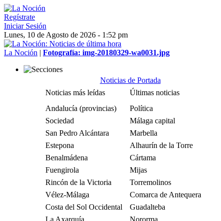
Regístrate
Iniciar Sesión
Lunes, 10 de Agosto de 2026 - 1:52 pm
La Noción
|
Fotografía: img-20180329-wa0031.jpg
Noticias de Portada
Noticias más leídas
Últimas noticias
Andalucía (provincias)
Política
Sociedad
Málaga capital
San Pedro Alcántara
Marbella
Estepona
Alhaurín de la Torre
Benalmádena
Cártama
Fuengirola
Mijas
Rincón de la Victoria
Torremolinos
Vélez-Málaga
Comarca de Antequera
Costa del Sol Occidental
Guadalteba
La Axarquía
Nororma