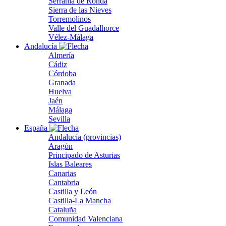
Serranía de Ronda
Sierra de las Nieves
Torremolinos
Valle del Guadalhorce
Vélez-Málaga
Andalucía
Almería
Cádiz
Córdoba
Granada
Huelva
Jaén
Málaga
Sevilla
España
Andalucía (provincias)
Aragón
Principado de Asturias
Islas Baleares
Canarias
Cantabria
Castilla y León
Castilla-La Mancha
Cataluña
Comunidad Valenciana