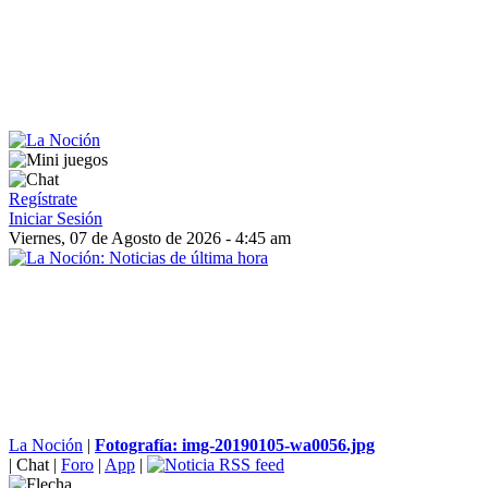
Regístrate
Iniciar Sesión
Viernes, 07 de Agosto de 2026 - 4:45 am
La Noción
|
Fotografía: img-20190105-wa0056.jpg
|
Chat
|
Foro
|
App
|