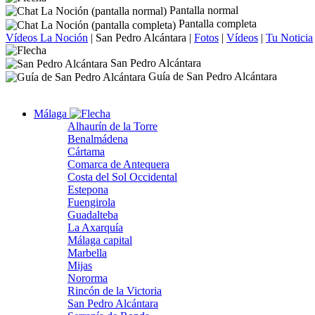
Pantalla normal
Pantalla completa
Vídeos La Noción
|
San Pedro Alcántara
|
Fotos
|
Vídeos
|
Tu Noticia
San Pedro Alcántara
Guía de San Pedro Alcántara
Málaga
Alhaurín de la Torre
Benalmádena
Cártama
Comarca de Antequera
Costa del Sol Occidental
Estepona
Fuengirola
Guadalteba
La Axarquía
Málaga capital
Marbella
Mijas
Nororma
Rincón de la Victoria
San Pedro Alcántara