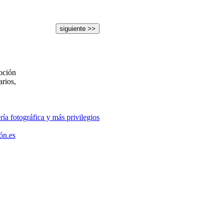
siguiente >>
oción
rios,
ría fotográfica y más privilegios
ón.es