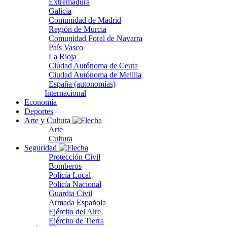
Extremadura
Galicia
Comunidad de Madrid
Región de Murcia
Comunidad Foral de Navarra
País Vasco
La Rioja
Ciudad Autónoma de Ceuta
Ciudad Autónoma de Melilla
España (autonomías)
Internacional
Economía
Deportes
Arte y Cultura
Arte
Cultura
Seguridad
Protección Civil
Bomberos
Policía Local
Policía Nacional
Guardia Civil
Armada Española
Ejército del Aire
Ejército de Tierra