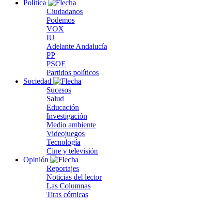
Política
Ciudadanos
Podemos
VOX
IU
Adelante Andalucía
PP
PSOE
Partidos políticos
Sociedad
Sucesos
Salud
Educación
Investigación
Medio ambiente
Videojuegos
Tecnología
Cine y televisión
Opinión
Reportajes
Noticias del lector
Las Columnas
Tiras cómicas