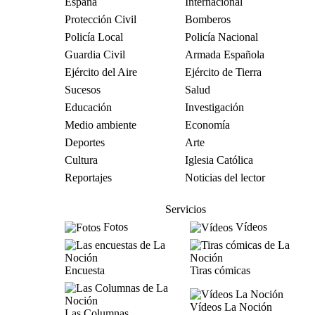
España
Internacional
Protección Civil
Bomberos
Policía Local
Policía Nacional
Guardia Civil
Armada Española
Ejército del Aire
Ejército de Tierra
Sucesos
Salud
Educación
Investigación
Medio ambiente
Economía
Deportes
Arte
Cultura
Iglesia Católica
Reportajes
Noticias del lector
Servicios
Fotos
Vídeos
Encuesta
Tiras cómicas
Vídeos La Noción
Las Columnas