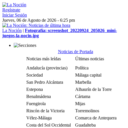
Regístrate
Iniciar Sesión
Jueves, 06 de Agosto de 2026 - 6:25 pm
La Noción
|
Fotografía: screenshot_20220924_205026_mini-
juegos-la-nocin.jpg
Noticias de Portada
Noticias más leídas
Últimas noticias
Andalucía (provincias)
Política
Sociedad
Málaga capital
San Pedro Alcántara
Marbella
Estepona
Alhaurín de la Torre
Benalmádena
Cártama
Fuengirola
Mijas
Rincón de la Victoria
Torremolinos
Vélez-Málaga
Comarca de Antequera
Costa del Sol Occidental
Guadalteba