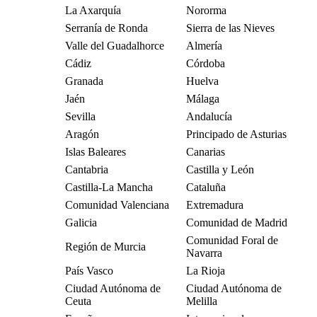
La Axarquía
Nororma
Serranía de Ronda
Sierra de las Nieves
Valle del Guadalhorce
Almería
Cádiz
Córdoba
Granada
Huelva
Jaén
Málaga
Sevilla
Andalucía
Aragón
Principado de Asturias
Islas Baleares
Canarias
Cantabria
Castilla y León
Castilla-La Mancha
Cataluña
Comunidad Valenciana
Extremadura
Galicia
Comunidad de Madrid
Comunidad Foral de
Región de Murcia
Navarra
País Vasco
La Rioja
Ciudad Autónoma de
Ciudad Autónoma de
Ceuta
Melilla