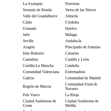
La Axarquía
Nororma
Serranía de Ronda
Sierra de las Nieves
Valle del Guadalhorce
Almería
Cádiz
Córdoba
Granada
Huelva
Jaén
Málaga
Sevilla
Andalucía
Aragón
Principado de Asturias
Islas Baleares
Canarias
Cantabria
Castilla y León
Castilla-La Mancha
Cataluña
Comunidad Valenciana
Extremadura
Galicia
Comunidad de Madrid
Comunidad Foral de
Región de Murcia
Navarra
País Vasco
La Rioja
Ciudad Autónoma de
Ciudad Autónoma de
Ceuta
Melilla