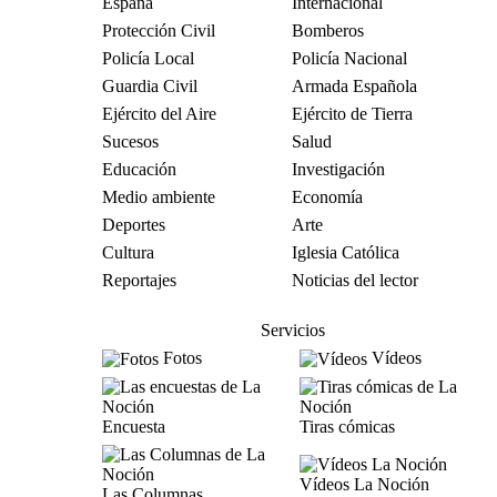
España
Internacional
Protección Civil
Bomberos
Policía Local
Policía Nacional
Guardia Civil
Armada Española
Ejército del Aire
Ejército de Tierra
Sucesos
Salud
Educación
Investigación
Medio ambiente
Economía
Deportes
Arte
Cultura
Iglesia Católica
Reportajes
Noticias del lector
Servicios
Fotos
Vídeos
Encuesta
Tiras cómicas
Vídeos La Noción
Las Columnas