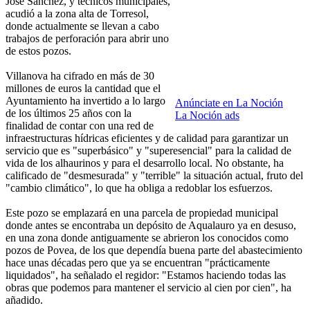
José Sánchez, y técnicos municipales,
acudió a la zona alta de Torresol,
donde actualmente se llevan a cabo
trabajos de perforación para abrir uno
de estos pozos.
Villanova ha cifrado en más de 30
millones de euros la cantidad que el
Ayuntamiento ha invertido a lo largo
Anúnciate en La Noción
de los últimos 25 años con la
La Noción ads
finalidad de contar con una red de
infraestructuras hídricas eficientes y de calidad para garantizar un
servicio que es "superbásico" y "superesencial" para la calidad de
vida de los alhaurinos y para el desarrollo local. No obstante, ha
calificado de "desmesurada" y "terrible" la situación actual, fruto del
"cambio climático", lo que ha obliga a redoblar los esfuerzos.
Este pozo se emplazará en una parcela de propiedad municipal
donde antes se encontraba un depósito de Aqualauro ya en desuso,
en una zona donde antiguamente se abrieron los conocidos como
pozos de Povea, de los que dependía buena parte del abastecimiento
hace unas décadas pero que ya se encuentran "prácticamente
liquidados", ha señalado el regidor: "Estamos haciendo todas las
obras que podemos para mantener el servicio al cien por cien", ha
añadido.