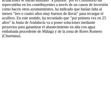
actuaciones se hayan asumido "a pulmón" por el Consistorio sin
repercutirlas en los contribuyentes a través de un canon de inversión
como hacen otros ayuntamientos, ha indicado que harían falta al
menos "tres o cuatro años muy buenos de lluvia" para recargar el
acuífero. En este sentido, ha recordado que "por primera vez en 25
años" la Junta de Andalucía va a poner soluciones mediante
proyectos para garantizar el abastecimiento en alta con agua
embalsada procedente de Málaga y de la zona de Bores Romero
(Churriana).