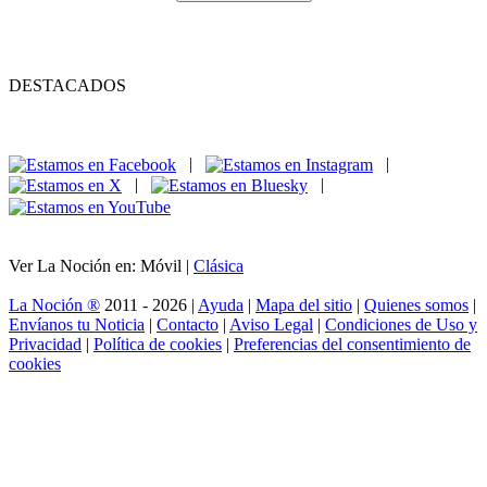
DESTACADOS
|
|
|
|
Ver La Noción en: Móvil |
Clásica
La Noción ®
2011 - 2026 |
Ayuda
|
Mapa del sitio
|
Quienes somos
|
Envíanos tu Noticia
|
Contacto
|
Aviso Legal
|
Condiciones de Uso y
Privacidad
|
Política de cookies
|
Preferencias del consentimiento de
cookies