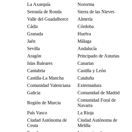
La Axarquía
Nororma
Serranía de Ronda
Sierra de las Nieves
Valle del Guadalhorce
Almería
Cádiz
Córdoba
Granada
Huelva
Jaén
Málaga
Sevilla
Andalucía
Aragón
Principado de Asturias
Islas Baleares
Canarias
Cantabria
Castilla y León
Castilla-La Mancha
Cataluña
Comunidad Valenciana
Extremadura
Galicia
Comunidad de Madrid
Comunidad Foral de
Región de Murcia
Navarra
País Vasco
La Rioja
Ciudad Autónoma de
Ciudad Autónoma de
Ceuta
Melilla