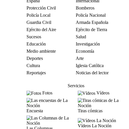
España
Internacional
Protección Civil
Bomberos
Policía Local
Policía Nacional
Guardia Civil
Armada Española
Ejército del Aire
Ejército de Tierra
Sucesos
Salud
Educación
Investigación
Medio ambiente
Economía
Deportes
Arte
Cultura
Iglesia Católica
Reportajes
Noticias del lector
Servicios
Fotos
Vídeos
Encuesta
Tiras cómicas
Vídeos La Noción
Las Columnas