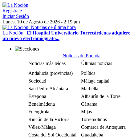
Regístrate
Iniciar Sesión
Lunes, 10 de Agosto de 2026 - 2:19 pm
La Noción
|
El Hospital Universitario Torrecárdenas adquiere
un nuevo electromiógrafo...
Noticias de Portada
Noticias más leídas
Últimas noticias
Andalucía (provincias)
Política
Sociedad
Málaga capital
San Pedro Alcántara
Marbella
Estepona
Alhaurín de la Torre
Benalmádena
Cártama
Fuengirola
Mijas
Rincón de la Victoria
Torremolinos
Vélez-Málaga
Comarca de Antequera
Costa del Sol Occidental
Guadalteba