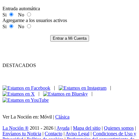
Entrada automática
Si
No
Agregarme a los usuarios activos
Si
No
Entrar a Mi Cuenta
DESTACADOS
|
|
|
|
Ver La Noción en: Móvil |
Clásica
La Noción ®
2011 - 2026 |
Ayuda
|
Mapa del sitio
|
Quienes somos
|
Envíanos tu Noticia
|
Contacto
|
Aviso Legal
|
Condiciones de Uso y