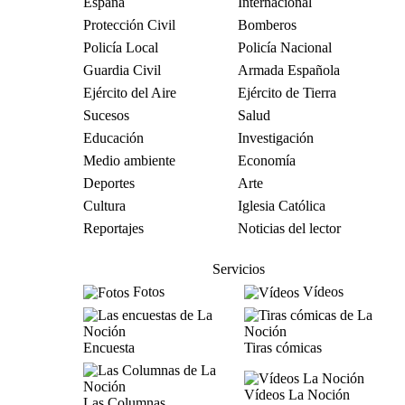
España
Internacional
Protección Civil
Bomberos
Policía Local
Policía Nacional
Guardia Civil
Armada Española
Ejército del Aire
Ejército de Tierra
Sucesos
Salud
Educación
Investigación
Medio ambiente
Economía
Deportes
Arte
Cultura
Iglesia Católica
Reportajes
Noticias del lector
Servicios
Fotos
Vídeos
Encuesta
Tiras cómicas
Vídeos La Noción
Las Columnas