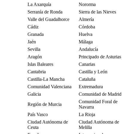
La Axarquía
Nororma
Serranía de Ronda
Sierra de las Nieves
Valle del Guadalhorce
Almería
Cádiz
Córdoba
Granada
Huelva
Jaén
Málaga
Sevilla
Andalucía
Aragón
Principado de Asturias
Islas Baleares
Canarias
Cantabria
Castilla y León
Castilla-La Mancha
Cataluña
Comunidad Valenciana
Extremadura
Galicia
Comunidad de Madrid
Comunidad Foral de
Región de Murcia
Navarra
País Vasco
La Rioja
Ciudad Autónoma de
Ciudad Autónoma de
Ceuta
Melilla