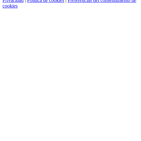
Privacidad
|
Política de cookies
|
Preferencias del consentimiento de
cookies