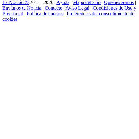
La Noción ®
2011 - 2026 |
Ayuda
|
Mapa del sitio
|
Quienes somos
|
Envíanos tu Noticia
|
Contacto
|
Aviso Legal
|
Condiciones de Uso y
Privacidad
|
Política de cookies
|
Preferencias del consentimiento de
cookies