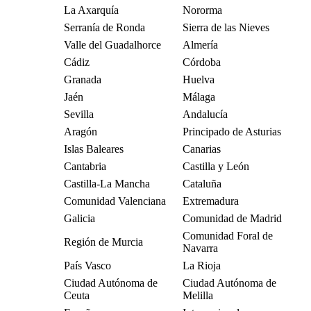
La Axarquía
Nororma
Serranía de Ronda
Sierra de las Nieves
Valle del Guadalhorce
Almería
Cádiz
Córdoba
Granada
Huelva
Jaén
Málaga
Sevilla
Andalucía
Aragón
Principado de Asturias
Islas Baleares
Canarias
Cantabria
Castilla y León
Castilla-La Mancha
Cataluña
Comunidad Valenciana
Extremadura
Galicia
Comunidad de Madrid
Comunidad Foral de
Región de Murcia
Navarra
País Vasco
La Rioja
Ciudad Autónoma de
Ciudad Autónoma de
Ceuta
Melilla