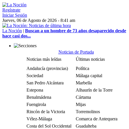
Regístrate
Iniciar Sesión
Jueves, 06 de Agosto de 2026 - 8:41 am
La Noción
|
Buscan a un hombre de 73 años desaparecido desde
hace casi dos...
Noticias de Portada
Noticias más leídas
Últimas noticias
Andalucía (provincias)
Política
Sociedad
Málaga capital
San Pedro Alcántara
Marbella
Estepona
Alhaurín de la Torre
Benalmádena
Cártama
Fuengirola
Mijas
Rincón de la Victoria
Torremolinos
Vélez-Málaga
Comarca de Antequera
Costa del Sol Occidental
Guadalteba