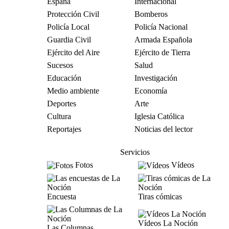
España
Internacional
Protección Civil
Bomberos
Policía Local
Policía Nacional
Guardia Civil
Armada Española
Ejército del Aire
Ejército de Tierra
Sucesos
Salud
Educación
Investigación
Medio ambiente
Economía
Deportes
Arte
Cultura
Iglesia Católica
Reportajes
Noticias del lector
Servicios
Fotos
Vídeos
Encuesta
Tiras cómicas
Vídeos La Noción
Las Columnas