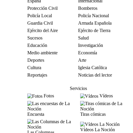
España
Internacional
Protección Civil
Bomberos
Policía Local
Policía Nacional
Guardia Civil
Armada Española
Ejército del Aire
Ejército de Tierra
Sucesos
Salud
Educación
Investigación
Medio ambiente
Economía
Deportes
Arte
Cultura
Iglesia Católica
Reportajes
Noticias del lector
Servicios
Fotos
Vídeos
Encuesta
Tiras cómicas
Vídeos La Noción
Las Columnas