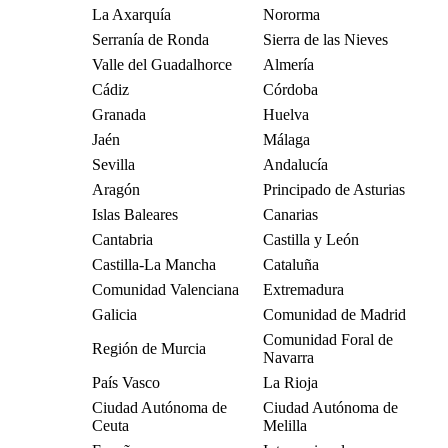
La Axarquía
Nororma
Serranía de Ronda
Sierra de las Nieves
Valle del Guadalhorce
Almería
Cádiz
Córdoba
Granada
Huelva
Jaén
Málaga
Sevilla
Andalucía
Aragón
Principado de Asturias
Islas Baleares
Canarias
Cantabria
Castilla y León
Castilla-La Mancha
Cataluña
Comunidad Valenciana
Extremadura
Galicia
Comunidad de Madrid
Comunidad Foral de
Región de Murcia
Navarra
País Vasco
La Rioja
Ciudad Autónoma de
Ciudad Autónoma de
Ceuta
Melilla