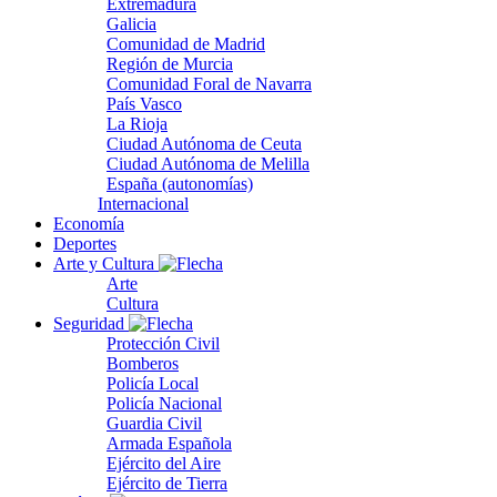
Extremadura
Galicia
Comunidad de Madrid
Región de Murcia
Comunidad Foral de Navarra
País Vasco
La Rioja
Ciudad Autónoma de Ceuta
Ciudad Autónoma de Melilla
España (autonomías)
Internacional
Economía
Deportes
Arte y Cultura
Arte
Cultura
Seguridad
Protección Civil
Bomberos
Policía Local
Policía Nacional
Guardia Civil
Armada Española
Ejército del Aire
Ejército de Tierra