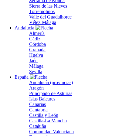
Serranía de Ronda
Sierra de las Nieves
Torremolinos
Valle del Guadalhorce
Vélez-Málaga
Andalucía
Almería
Cádiz
Córdoba
Granada
Huelva
Jaén
Málaga
Sevilla
España
Andalucía (provincias)
Aragón
Principado de Asturias
Islas Baleares
Canarias
Cantabria
Castilla y León
Castilla-La Mancha
Cataluña
Comunidad Valenciana