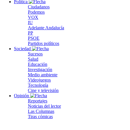
Política
Ciudadanos
Podemos
VOX
IU
Adelante Andalucía
PP
PSOE
Partidos políticos
Sociedad
Sucesos
Salud
Educación
Investigación
Medio ambiente
Videojuegos
Tecnología
Cine y televisión
Opinión
Reportajes
Noticias del lector
Las Columnas
Tiras cómicas