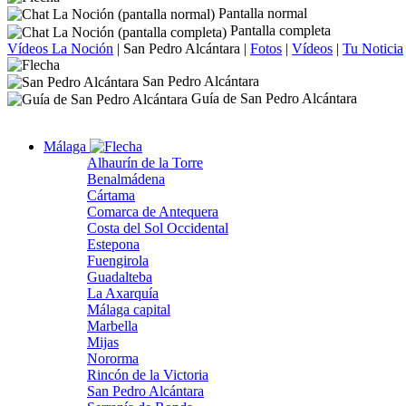
Pantalla normal
Pantalla completa
Vídeos La Noción
|
San Pedro Alcántara
|
Fotos
|
Vídeos
|
Tu Noticia
San Pedro Alcántara
Guía de San Pedro Alcántara
Málaga
Alhaurín de la Torre
Benalmádena
Cártama
Comarca de Antequera
Costa del Sol Occidental
Estepona
Fuengirola
Guadalteba
La Axarquía
Málaga capital
Marbella
Mijas
Nororma
Rincón de la Victoria
San Pedro Alcántara