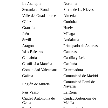
La Axarquía
Nororma
Serranía de Ronda
Sierra de las Nieves
Valle del Guadalhorce
Almería
Cádiz
Córdoba
Granada
Huelva
Jaén
Málaga
Sevilla
Andalucía
Aragón
Principado de Asturias
Islas Baleares
Canarias
Cantabria
Castilla y León
Castilla-La Mancha
Cataluña
Comunidad Valenciana
Extremadura
Galicia
Comunidad de Madrid
Comunidad Foral de
Región de Murcia
Navarra
País Vasco
La Rioja
Ciudad Autónoma de
Ciudad Autónoma de
Ceuta
Melilla