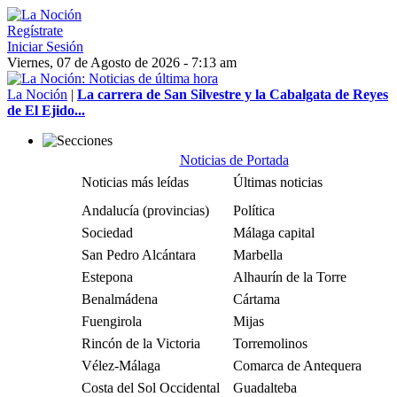
Regístrate
Iniciar Sesión
Viernes, 07 de Agosto de 2026 - 7:13 am
La Noción
|
La carrera de San Silvestre y la Cabalgata de Reyes
de El Ejido...
Noticias de Portada
Noticias más leídas
Últimas noticias
Andalucía (provincias)
Política
Sociedad
Málaga capital
San Pedro Alcántara
Marbella
Estepona
Alhaurín de la Torre
Benalmádena
Cártama
Fuengirola
Mijas
Rincón de la Victoria
Torremolinos
Vélez-Málaga
Comarca de Antequera
Costa del Sol Occidental
Guadalteba