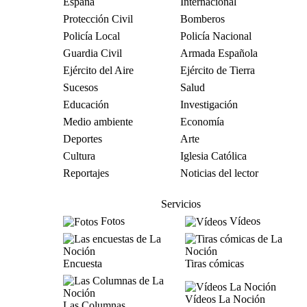
España
Internacional
Protección Civil
Bomberos
Policía Local
Policía Nacional
Guardia Civil
Armada Española
Ejército del Aire
Ejército de Tierra
Sucesos
Salud
Educación
Investigación
Medio ambiente
Economía
Deportes
Arte
Cultura
Iglesia Católica
Reportajes
Noticias del lector
Servicios
Fotos
Vídeos
Encuesta
Tiras cómicas
Vídeos La Noción
Las Columnas