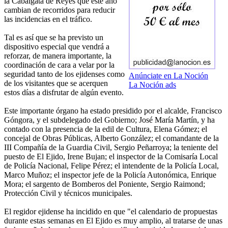
la Cabalgata de Reyes que este año
cambian de recorridos para reducir
las incidencias en el tráfico.
Tal es así que se ha previsto un
dispositivo especial que vendrá a
reforzar, de manera importante, la
coordinación de cara a velar por la
seguridad tanto de los ejidenses como
Anúnciate en La Noción
de los visitantes que se acerquen
La Noción ads
estos días a disfrutar de algún evento.
Este importante órgano ha estado presidido por el alcalde, Francisco
Góngora, y el subdelegado del Gobierno; José María Martín, y ha
contado con la presencia de la edil de Cultura, Elena Gómez; el
concejal de Obras Públicas, Alberto González; el comandante de la
III Compañía de la Guardia Civil, Sergio Peñarroya; la teniente del
puesto de El Ejido, Irene Bujan; el inspector de la Comisaría Local
de Policía Nacional, Felipe Pérez; el intendente de la Policía Local,
Marco Muñoz; el inspector jefe de la Policía Autonómica, Enrique
Mora; el sargento de Bomberos del Poniente, Sergio Raimond;
Protección Civil y técnicos municipales.
El regidor ejidense ha incidido en que "el calendario de propuestas
durante estas semanas en El Ejido es muy amplio, al tratarse de unas