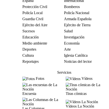
España
Internacional
Protección Civil
Bomberos
Policía Local
Policía Nacional
Guardia Civil
Armada Española
Ejército del Aire
Ejército de Tierra
Sucesos
Salud
Educación
Investigación
Medio ambiente
Economía
Deportes
Arte
Cultura
Iglesia Católica
Reportajes
Noticias del lector
Servicios
Fotos
Vídeos
Encuesta
Tiras cómicas
Vídeos La Noción
Las Columnas