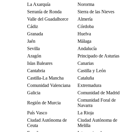
La Axarquía
Nororma
Serranía de Ronda
Sierra de las Nieves
Valle del Guadalhorce
Almería
Cádiz
Córdoba
Granada
Huelva
Jaén
Málaga
Sevilla
Andalucía
Aragón
Principado de Asturias
Islas Baleares
Canarias
Cantabria
Castilla y León
Castilla-La Mancha
Cataluña
Comunidad Valenciana
Extremadura
Galicia
Comunidad de Madrid
Comunidad Foral de
Región de Murcia
Navarra
País Vasco
La Rioja
Ciudad Autónoma de
Ciudad Autónoma de
Ceuta
Melilla