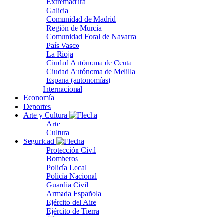
Extremadura
Galicia
Comunidad de Madrid
Región de Murcia
Comunidad Foral de Navarra
País Vasco
La Rioja
Ciudad Autónoma de Ceuta
Ciudad Autónoma de Melilla
España (autonomías)
Internacional
Economía
Deportes
Arte y Cultura
Arte
Cultura
Seguridad
Protección Civil
Bomberos
Policía Local
Policía Nacional
Guardia Civil
Armada Española
Ejército del Aire
Ejército de Tierra