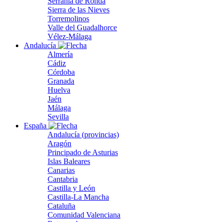
Serranía de Ronda
Sierra de las Nieves
Torremolinos
Valle del Guadalhorce
Vélez-Málaga
Andalucía
Almería
Cádiz
Córdoba
Granada
Huelva
Jaén
Málaga
Sevilla
España
Andalucía (provincias)
Aragón
Principado de Asturias
Islas Baleares
Canarias
Cantabria
Castilla y León
Castilla-La Mancha
Cataluña
Comunidad Valenciana