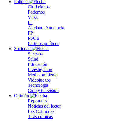
Política
Ciudadanos
Podemos
VOX
IU
Adelante Andalucía
PP
PSOE
Partidos políticos
Sociedad
Sucesos
Salud
Educación
Investigación
Medio ambiente
Videojuegos
Tecnología
Cine y televisión
Opinión
Reportajes
Noticias del lector
Las Columnas
Tiras cómicas