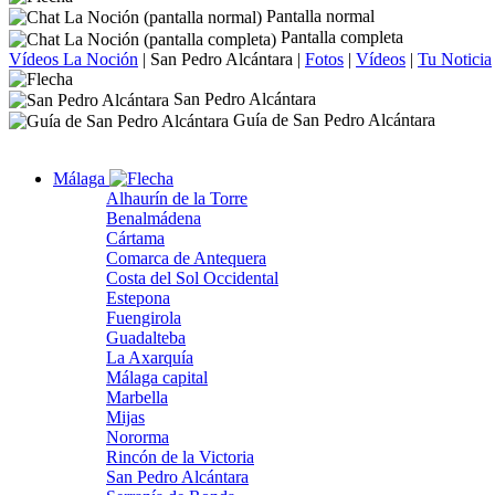
Pantalla normal
Pantalla completa
Vídeos La Noción
|
San Pedro Alcántara
|
Fotos
|
Vídeos
|
Tu Noticia
San Pedro Alcántara
Guía de San Pedro Alcántara
Málaga
Alhaurín de la Torre
Benalmádena
Cártama
Comarca de Antequera
Costa del Sol Occidental
Estepona
Fuengirola
Guadalteba
La Axarquía
Málaga capital
Marbella
Mijas
Nororma
Rincón de la Victoria
San Pedro Alcántara