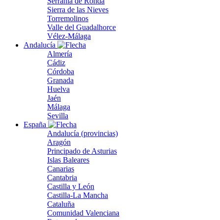
Serranía de Ronda
Sierra de las Nieves
Torremolinos
Valle del Guadalhorce
Vélez-Málaga
Andalucía
Almería
Cádiz
Córdoba
Granada
Huelva
Jaén
Málaga
Sevilla
España
Andalucía (provincias)
Aragón
Principado de Asturias
Islas Baleares
Canarias
Cantabria
Castilla y León
Castilla-La Mancha
Cataluña
Comunidad Valenciana