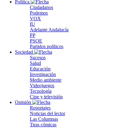
Política
Ciudadanos
Podemos
VOX
IU
Adelante Andalucía
PP
PSOE
Partidos políticos
Sociedad
Sucesos
Salud
Educación
Investigación
Medio ambiente
Videojuegos
Tecnología
Cine y televisión
Opinión
Reportajes
Noticias del lector
Las Columnas
Tiras cómicas