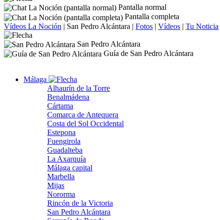
Pantalla normal
Pantalla completa
Vídeos La Noción
|
San Pedro Alcántara
|
Fotos
|
Vídeos
|
Tu Noticia
San Pedro Alcántara
Guía de San Pedro Alcántara
Málaga
Alhaurín de la Torre
Benalmádena
Cártama
Comarca de Antequera
Costa del Sol Occidental
Estepona
Fuengirola
Guadalteba
La Axarquía
Málaga capital
Marbella
Mijas
Nororma
Rincón de la Victoria
San Pedro Alcántara