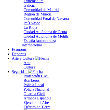
Extremadura
Galicia
Comunidad de Madrid
Región de Murcia
Comunidad Foral de Navarra
País Vasco
La Rioja
Ciudad Autónoma de Ceuta
Ciudad Autónoma de Melilla
España (autonomías)
Internacional
Economía
Deportes
Arte y Cultura
Arte
Cultura
Seguridad
Protección Civil
Bomberos
Policía Local
Policía Nacional
Guardia Civil
Armada Española
Ejército del Aire
Ejército de Tierra