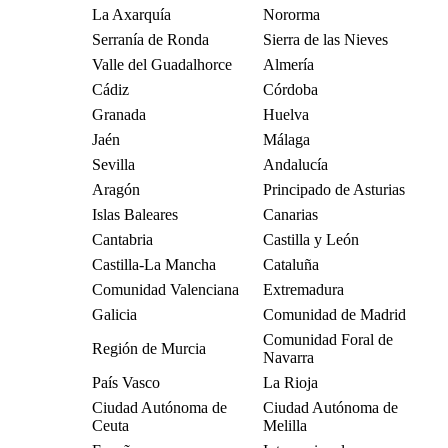
La Axarquía
Nororma
Serranía de Ronda
Sierra de las Nieves
Valle del Guadalhorce
Almería
Cádiz
Córdoba
Granada
Huelva
Jaén
Málaga
Sevilla
Andalucía
Aragón
Principado de Asturias
Islas Baleares
Canarias
Cantabria
Castilla y León
Castilla-La Mancha
Cataluña
Comunidad Valenciana
Extremadura
Galicia
Comunidad de Madrid
Comunidad Foral de
Región de Murcia
Navarra
País Vasco
La Rioja
Ciudad Autónoma de
Ciudad Autónoma de
Ceuta
Melilla