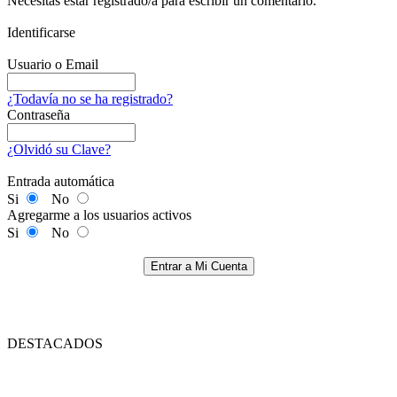
Necesitas estar registrado/a para escribir un comentario.
Identificarse
Usuario o Email
¿Todavía no se ha registrado?
Contraseña
¿Olvidó su Clave?
Entrada automática
Si
No
Agregarme a los usuarios activos
Si
No
Entrar a Mi Cuenta
DESTACADOS