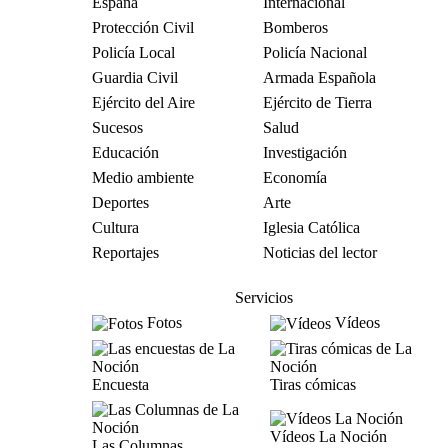
España
Internacional
Protección Civil
Bomberos
Policía Local
Policía Nacional
Guardia Civil
Armada Española
Ejército del Aire
Ejército de Tierra
Sucesos
Salud
Educación
Investigación
Medio ambiente
Economía
Deportes
Arte
Cultura
Iglesia Católica
Reportajes
Noticias del lector
Servicios
Fotos
Vídeos
Encuesta
Tiras cómicas
Vídeos La Noción
Las Columnas