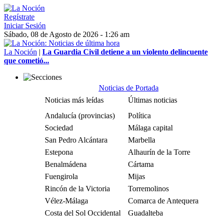
Regístrate
Iniciar Sesión
Sábado, 08 de Agosto de 2026 - 1:26 am
La Noción
|
La Guardia Civil detiene a un violento delincuente
que cometió...
Noticias de Portada
Noticias más leídas
Últimas noticias
Andalucía (provincias)
Política
Sociedad
Málaga capital
San Pedro Alcántara
Marbella
Estepona
Alhaurín de la Torre
Benalmádena
Cártama
Fuengirola
Mijas
Rincón de la Victoria
Torremolinos
Vélez-Málaga
Comarca de Antequera
Costa del Sol Occidental
Guadalteba