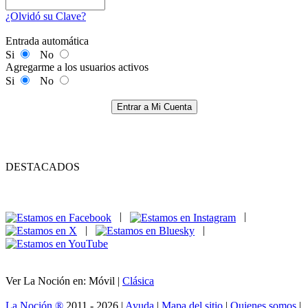
¿Olvidó su Clave?
Entrada automática
Si
No
Agregarme a los usuarios activos
Si
No
Entrar a Mi Cuenta
DESTACADOS
|
|
|
|
Ver La Noción en: Móvil |
Clásica
La Noción ®
2011 - 2026 |
Ayuda
|
Mapa del sitio
|
Quienes somos
|