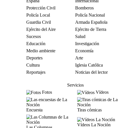
España
Internacional
Protección Civil
Bomberos
Policía Local
Policía Nacional
Guardia Civil
Armada Española
Ejército del Aire
Ejército de Tierra
Sucesos
Salud
Educación
Investigación
Medio ambiente
Economía
Deportes
Arte
Cultura
Iglesia Católica
Reportajes
Noticias del lector
Servicios
Fotos
Vídeos
Encuesta
Tiras cómicas
Vídeos La Noción
Las Columnas