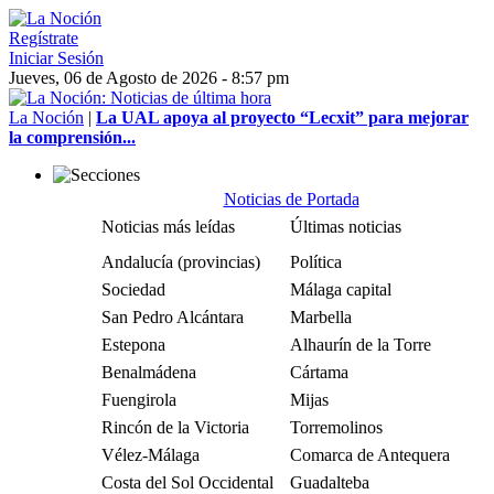
Regístrate
Iniciar Sesión
Jueves, 06 de Agosto de 2026 - 8:57 pm
La Noción
|
La UAL apoya al proyecto “Lecxit” para mejorar
la comprensión...
Noticias de Portada
Noticias más leídas
Últimas noticias
Andalucía (provincias)
Política
Sociedad
Málaga capital
San Pedro Alcántara
Marbella
Estepona
Alhaurín de la Torre
Benalmádena
Cártama
Fuengirola
Mijas
Rincón de la Victoria
Torremolinos
Vélez-Málaga
Comarca de Antequera
Costa del Sol Occidental
Guadalteba