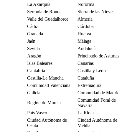
La Axarquía
Nororma
Serranía de Ronda
Sierra de las Nieves
Valle del Guadalhorce
Almería
Cádiz
Córdoba
Granada
Huelva
Jaén
Málaga
Sevilla
Andalucía
Aragón
Principado de Asturias
Islas Baleares
Canarias
Cantabria
Castilla y León
Castilla-La Mancha
Cataluña
Comunidad Valenciana
Extremadura
Galicia
Comunidad de Madrid
Comunidad Foral de
Región de Murcia
Navarra
País Vasco
La Rioja
Ciudad Autónoma de
Ciudad Autónoma de
Ceuta
Melilla