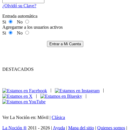
¿Olvidó su Clave?
Entrada automática
Si
No
Agregarme a los usuarios activos
Si
No
Entrar a Mi Cuenta
DESTACADOS
|
|
|
|
Ver La Noción en: Móvil |
Clásica
La Noción ®
2011 - 2026 |
Ayuda
|
Mapa del sitio
|
Quienes somos
|