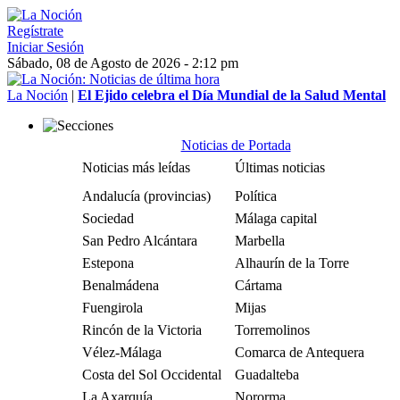
Regístrate
Iniciar Sesión
Sábado, 08 de Agosto de 2026 - 2:12 pm
La Noción
|
El Ejido celebra el Día Mundial de la Salud Mental
Noticias de Portada
Noticias más leídas
Últimas noticias
Andalucía (provincias)
Política
Sociedad
Málaga capital
San Pedro Alcántara
Marbella
Estepona
Alhaurín de la Torre
Benalmádena
Cártama
Fuengirola
Mijas
Rincón de la Victoria
Torremolinos
Vélez-Málaga
Comarca de Antequera
Costa del Sol Occidental
Guadalteba
La Axarquía
Nororma