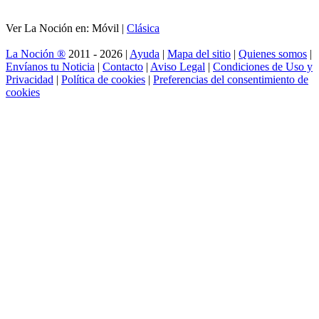
Ver La Noción en: Móvil |
Clásica
La Noción ®
2011 - 2026 |
Ayuda
|
Mapa del sitio
|
Quienes somos
|
Envíanos tu Noticia
|
Contacto
|
Aviso Legal
|
Condiciones de Uso y
Privacidad
|
Política de cookies
|
Preferencias del consentimiento de
cookies