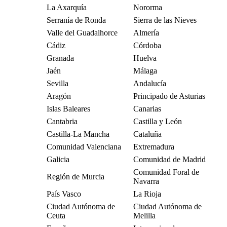
La Axarquía
Nororma
Serranía de Ronda
Sierra de las Nieves
Valle del Guadalhorce
Almería
Cádiz
Córdoba
Granada
Huelva
Jaén
Málaga
Sevilla
Andalucía
Aragón
Principado de Asturias
Islas Baleares
Canarias
Cantabria
Castilla y León
Castilla-La Mancha
Cataluña
Comunidad Valenciana
Extremadura
Galicia
Comunidad de Madrid
Comunidad Foral de
Región de Murcia
Navarra
País Vasco
La Rioja
Ciudad Autónoma de
Ciudad Autónoma de
Ceuta
Melilla