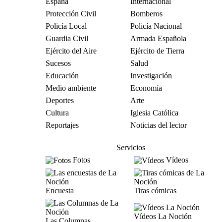
España
Internacional
Protección Civil
Bomberos
Policía Local
Policía Nacional
Guardia Civil
Armada Española
Ejército del Aire
Ejército de Tierra
Sucesos
Salud
Educación
Investigación
Medio ambiente
Economía
Deportes
Arte
Cultura
Iglesia Católica
Reportajes
Noticias del lector
Servicios
Fotos
Vídeos
Encuesta
Tiras cómicas
Vídeos La Noción
Las Columnas