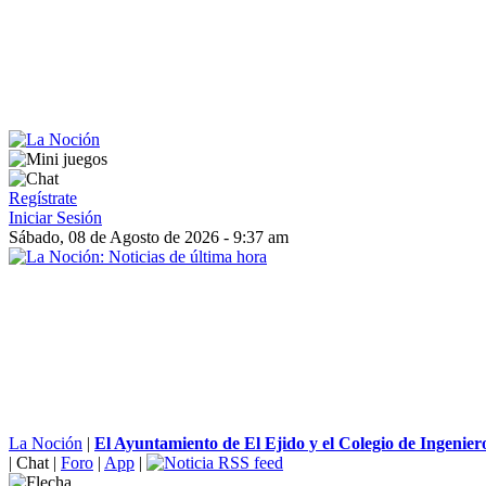
Regístrate
Iniciar Sesión
Sábado, 08 de Agosto de 2026 - 9:37 am
La Noción
|
El Ayuntamiento de El Ejido y el Colegio de Ingeniero
|
Chat
|
Foro
|
App
|