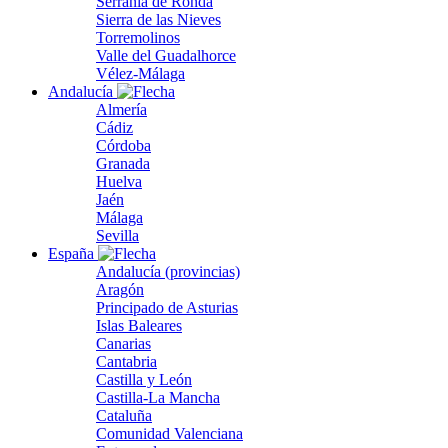
Serranía de Ronda
Sierra de las Nieves
Torremolinos
Valle del Guadalhorce
Vélez-Málaga
Andalucía
Almería
Cádiz
Córdoba
Granada
Huelva
Jaén
Málaga
Sevilla
España
Andalucía (provincias)
Aragón
Principado de Asturias
Islas Baleares
Canarias
Cantabria
Castilla y León
Castilla-La Mancha
Cataluña
Comunidad Valenciana