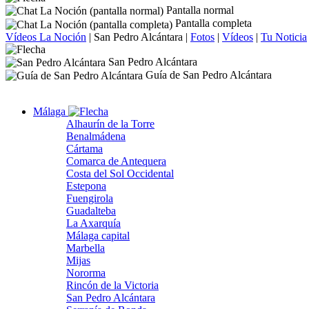
Pantalla normal
Pantalla completa
Vídeos La Noción
|
San Pedro Alcántara
|
Fotos
|
Vídeos
|
Tu Noticia
San Pedro Alcántara
Guía de San Pedro Alcántara
Málaga
Alhaurín de la Torre
Benalmádena
Cártama
Comarca de Antequera
Costa del Sol Occidental
Estepona
Fuengirola
Guadalteba
La Axarquía
Málaga capital
Marbella
Mijas
Nororma
Rincón de la Victoria
San Pedro Alcántara