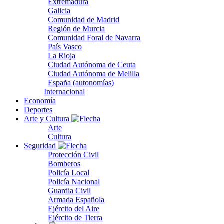
Extremadura
Galicia
Comunidad de Madrid
Región de Murcia
Comunidad Foral de Navarra
País Vasco
La Rioja
Ciudad Autónoma de Ceuta
Ciudad Autónoma de Melilla
España (autonomías)
Internacional
Economía
Deportes
Arte y Cultura
Arte
Cultura
Seguridad
Protección Civil
Bomberos
Policía Local
Policía Nacional
Guardia Civil
Armada Española
Ejército del Aire
Ejército de Tierra