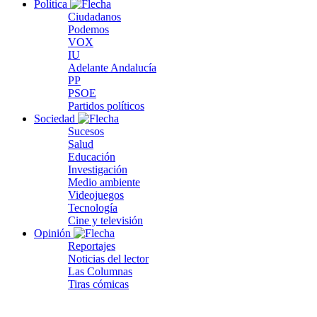
Política
Ciudadanos
Podemos
VOX
IU
Adelante Andalucía
PP
PSOE
Partidos políticos
Sociedad
Sucesos
Salud
Educación
Investigación
Medio ambiente
Videojuegos
Tecnología
Cine y televisión
Opinión
Reportajes
Noticias del lector
Las Columnas
Tiras cómicas