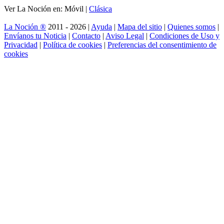
Ver La Noción en: Móvil |
Clásica
La Noción ®
2011 - 2026 |
Ayuda
|
Mapa del sitio
|
Quienes somos
|
Envíanos tu Noticia
|
Contacto
|
Aviso Legal
|
Condiciones de Uso y
Privacidad
|
Política de cookies
|
Preferencias del consentimiento de
cookies