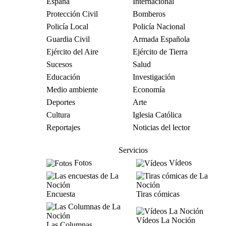
España
Internacional
Protección Civil
Bomberos
Policía Local
Policía Nacional
Guardia Civil
Armada Española
Ejército del Aire
Ejército de Tierra
Sucesos
Salud
Educación
Investigación
Medio ambiente
Economía
Deportes
Arte
Cultura
Iglesia Católica
Reportajes
Noticias del lector
Servicios
Fotos
Vídeos
Encuesta
Tiras cómicas
Vídeos La Noción
Las Columnas