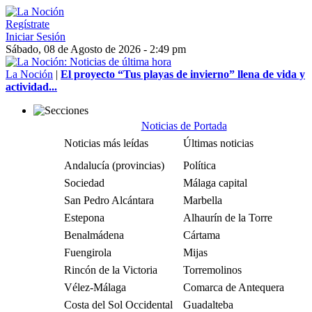
Regístrate
Iniciar Sesión
Sábado, 08 de Agosto de 2026 - 2:49 pm
La Noción
|
El proyecto “Tus playas de invierno” llena de vida y
actividad...
Noticias de Portada
Noticias más leídas
Últimas noticias
Andalucía (provincias)
Política
Sociedad
Málaga capital
San Pedro Alcántara
Marbella
Estepona
Alhaurín de la Torre
Benalmádena
Cártama
Fuengirola
Mijas
Rincón de la Victoria
Torremolinos
Vélez-Málaga
Comarca de Antequera
Costa del Sol Occidental
Guadalteba