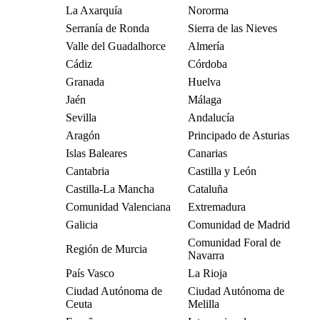
La Axarquía
Nororma
Serranía de Ronda
Sierra de las Nieves
Valle del Guadalhorce
Almería
Cádiz
Córdoba
Granada
Huelva
Jaén
Málaga
Sevilla
Andalucía
Aragón
Principado de Asturias
Islas Baleares
Canarias
Cantabria
Castilla y León
Castilla-La Mancha
Cataluña
Comunidad Valenciana
Extremadura
Galicia
Comunidad de Madrid
Comunidad Foral de
Región de Murcia
Navarra
País Vasco
La Rioja
Ciudad Autónoma de
Ciudad Autónoma de
Ceuta
Melilla