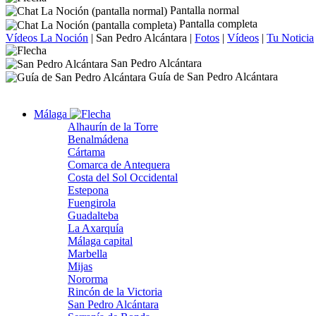
Pantalla normal
Pantalla completa
Vídeos La Noción
|
San Pedro Alcántara
|
Fotos
|
Vídeos
|
Tu Noticia
San Pedro Alcántara
Guía de San Pedro Alcántara
Málaga
Alhaurín de la Torre
Benalmádena
Cártama
Comarca de Antequera
Costa del Sol Occidental
Estepona
Fuengirola
Guadalteba
La Axarquía
Málaga capital
Marbella
Mijas
Nororma
Rincón de la Victoria
San Pedro Alcántara