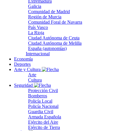
Extremadura
Galicia
Comunidad de Madrid
Región de Murcia
Comunidad Foral de Navarra
País Vasco
La Rioja
Ciudad Autónoma de Ceuta
Ciudad Autónoma de Melilla
España (autonomías)
Internacional
Economía
Deportes
Arte y Cultura
Arte
Cultura
Seguridad
Protección Civil
Bomberos
Policía Local
Policía Nacional
Guardia Civil
Armada Española
Ejército del Aire
Ejército de Tierra