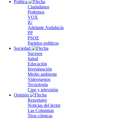
Política
Ciudadanos
Podemos
VOX
IU
Adelante Andalucía
PP
PSOE
Partidos políticos
Sociedad
Sucesos
Salud
Educación
Investigación
Medio ambiente
Videojuegos
Tecnología
Cine y televisión
Opinión
Reportajes
Noticias del lector
Las Columnas
Tiras cómicas