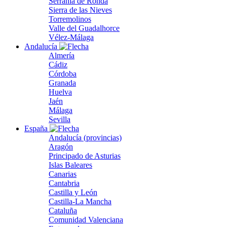
Serranía de Ronda
Sierra de las Nieves
Torremolinos
Valle del Guadalhorce
Vélez-Málaga
Andalucía
Almería
Cádiz
Córdoba
Granada
Huelva
Jaén
Málaga
Sevilla
España
Andalucía (provincias)
Aragón
Principado de Asturias
Islas Baleares
Canarias
Cantabria
Castilla y León
Castilla-La Mancha
Cataluña
Comunidad Valenciana