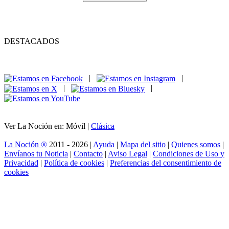
DESTACADOS
|
|
|
|
Ver La Noción en: Móvil |
Clásica
La Noción ®
2011 - 2026 |
Ayuda
|
Mapa del sitio
|
Quienes somos
|
Envíanos tu Noticia
|
Contacto
|
Aviso Legal
|
Condiciones de Uso y
Privacidad
|
Política de cookies
|
Preferencias del consentimiento de
cookies