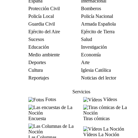
España
Internacional
Protección Civil
Bomberos
Policía Local
Policía Nacional
Guardia Civil
Armada Española
Ejército del Aire
Ejército de Tierra
Sucesos
Salud
Educación
Investigación
Medio ambiente
Economía
Deportes
Arte
Cultura
Iglesia Católica
Reportajes
Noticias del lector
Servicios
Fotos
Vídeos
Encuesta
Tiras cómicas
Vídeos La Noción
Las Columnas