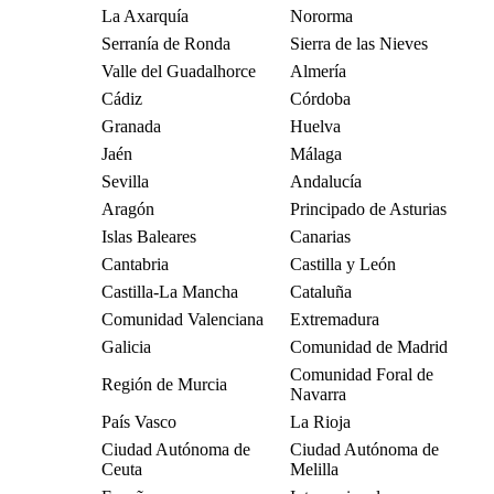
La Axarquía
Nororma
Serranía de Ronda
Sierra de las Nieves
Valle del Guadalhorce
Almería
Cádiz
Córdoba
Granada
Huelva
Jaén
Málaga
Sevilla
Andalucía
Aragón
Principado de Asturias
Islas Baleares
Canarias
Cantabria
Castilla y León
Castilla-La Mancha
Cataluña
Comunidad Valenciana
Extremadura
Galicia
Comunidad de Madrid
Comunidad Foral de
Región de Murcia
Navarra
País Vasco
La Rioja
Ciudad Autónoma de
Ciudad Autónoma de
Ceuta
Melilla