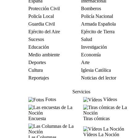
España
Internacional
Protección Civil
Bomberos
Policía Local
Policía Nacional
Guardia Civil
Armada Española
Ejército del Aire
Ejército de Tierra
Sucesos
Salud
Educación
Investigación
Medio ambiente
Economía
Deportes
Arte
Cultura
Iglesia Católica
Reportajes
Noticias del lector
Servicios
Fotos
Vídeos
Encuesta
Tiras cómicas
Vídeos La Noción
Las Columnas