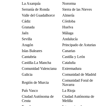
La Axarquía
Nororma
Serranía de Ronda
Sierra de las Nieves
Valle del Guadalhorce
Almería
Cádiz
Córdoba
Granada
Huelva
Jaén
Málaga
Sevilla
Andalucía
Aragón
Principado de Asturias
Islas Baleares
Canarias
Cantabria
Castilla y León
Castilla-La Mancha
Cataluña
Comunidad Valenciana
Extremadura
Galicia
Comunidad de Madrid
Comunidad Foral de
Región de Murcia
Navarra
País Vasco
La Rioja
Ciudad Autónoma de
Ciudad Autónoma de
Ceuta
Melilla