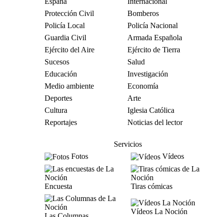
España
Internacional
Protección Civil
Bomberos
Policía Local
Policía Nacional
Guardia Civil
Armada Española
Ejército del Aire
Ejército de Tierra
Sucesos
Salud
Educación
Investigación
Medio ambiente
Economía
Deportes
Arte
Cultura
Iglesia Católica
Reportajes
Noticias del lector
Servicios
Fotos
Vídeos
Encuesta
Tiras cómicas
Vídeos La Noción
Las Columnas