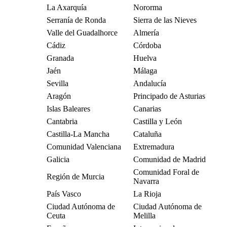
La Axarquía
Nororma
Serranía de Ronda
Sierra de las Nieves
Valle del Guadalhorce
Almería
Cádiz
Córdoba
Granada
Huelva
Jaén
Málaga
Sevilla
Andalucía
Aragón
Principado de Asturias
Islas Baleares
Canarias
Cantabria
Castilla y León
Castilla-La Mancha
Cataluña
Comunidad Valenciana
Extremadura
Galicia
Comunidad de Madrid
Comunidad Foral de
Región de Murcia
Navarra
País Vasco
La Rioja
Ciudad Autónoma de
Ciudad Autónoma de
Ceuta
Melilla