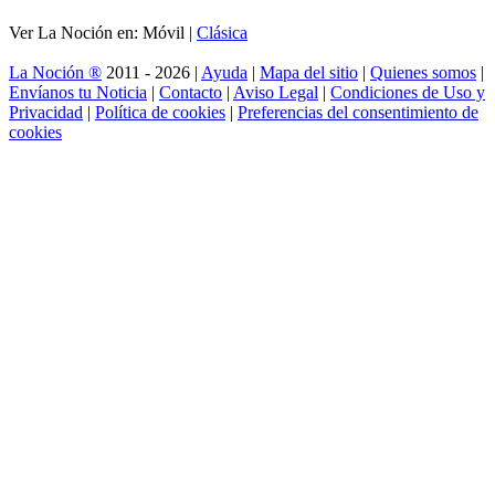
Ver La Noción en: Móvil |
Clásica
La Noción ®
2011 - 2026 |
Ayuda
|
Mapa del sitio
|
Quienes somos
|
Envíanos tu Noticia
|
Contacto
|
Aviso Legal
|
Condiciones de Uso y
Privacidad
|
Política de cookies
|
Preferencias del consentimiento de
cookies