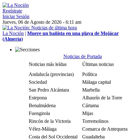
Regístrate
Iniciar Sesión
Jueves, 06 de Agosto de 2026 - 6:11 am
La Noción
|
Muere un bañista en una playa de Mojácar
(Almería)
Noticias de Portada
Noticias más leídas
Últimas noticias
Andalucía (provincias)
Política
Sociedad
Málaga capital
San Pedro Alcántara
Marbella
Estepona
Alhaurín de la Torre
Benalmádena
Cártama
Fuengirola
Mijas
Rincón de la Victoria
Torremolinos
Vélez-Málaga
Comarca de Antequera
Costa del Sol Occidental
Guadalteba