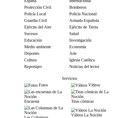
España
Internacional
Protección Civil
Bomberos
Policía Local
Policía Nacional
Guardia Civil
Armada Española
Ejército del Aire
Ejército de Tierra
Sucesos
Salud
Educación
Investigación
Medio ambiente
Economía
Deportes
Arte
Cultura
Iglesia Católica
Reportajes
Noticias del lector
Servicios
Fotos
Vídeos
Encuesta
Tiras cómicas
Vídeos La Noción
Las Columnas