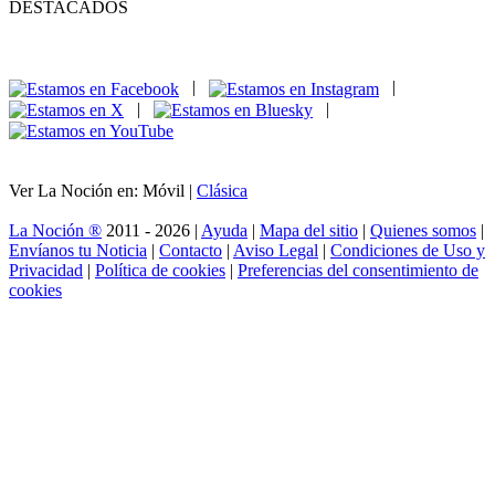
DESTACADOS
|
|
|
|
Ver La Noción en: Móvil |
Clásica
La Noción ®
2011 - 2026 |
Ayuda
|
Mapa del sitio
|
Quienes somos
|
Envíanos tu Noticia
|
Contacto
|
Aviso Legal
|
Condiciones de Uso y
Privacidad
|
Política de cookies
|
Preferencias del consentimiento de
cookies