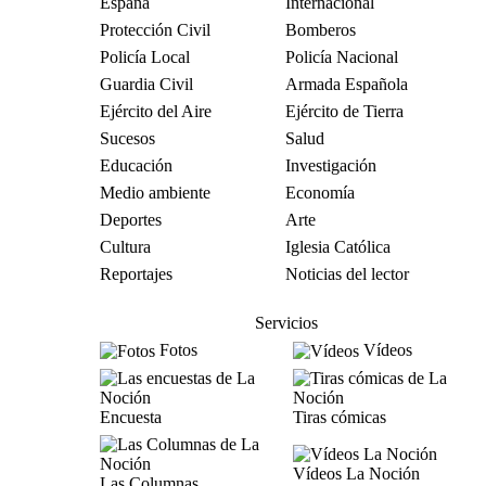
España
Internacional
Protección Civil
Bomberos
Policía Local
Policía Nacional
Guardia Civil
Armada Española
Ejército del Aire
Ejército de Tierra
Sucesos
Salud
Educación
Investigación
Medio ambiente
Economía
Deportes
Arte
Cultura
Iglesia Católica
Reportajes
Noticias del lector
Servicios
Fotos
Vídeos
Encuesta
Tiras cómicas
Vídeos La Noción
Las Columnas