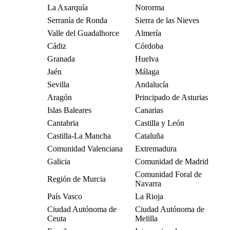
La Axarquía
Nororma
Serranía de Ronda
Sierra de las Nieves
Valle del Guadalhorce
Almería
Cádiz
Córdoba
Granada
Huelva
Jaén
Málaga
Sevilla
Andalucía
Aragón
Principado de Asturias
Islas Baleares
Canarias
Cantabria
Castilla y León
Castilla-La Mancha
Cataluña
Comunidad Valenciana
Extremadura
Galicia
Comunidad de Madrid
Comunidad Foral de
Región de Murcia
Navarra
País Vasco
La Rioja
Ciudad Autónoma de
Ciudad Autónoma de
Ceuta
Melilla