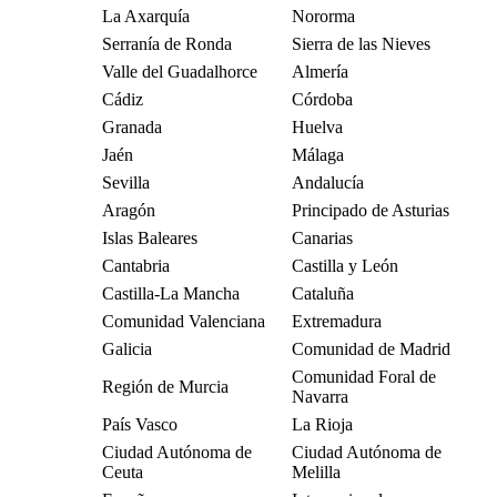
La Axarquía
Nororma
Serranía de Ronda
Sierra de las Nieves
Valle del Guadalhorce
Almería
Cádiz
Córdoba
Granada
Huelva
Jaén
Málaga
Sevilla
Andalucía
Aragón
Principado de Asturias
Islas Baleares
Canarias
Cantabria
Castilla y León
Castilla-La Mancha
Cataluña
Comunidad Valenciana
Extremadura
Galicia
Comunidad de Madrid
Comunidad Foral de
Región de Murcia
Navarra
País Vasco
La Rioja
Ciudad Autónoma de
Ciudad Autónoma de
Ceuta
Melilla