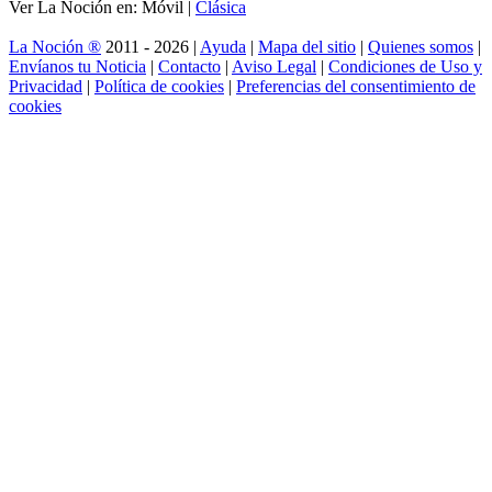
Ver La Noción en: Móvil |
Clásica
La Noción ®
2011 - 2026 |
Ayuda
|
Mapa del sitio
|
Quienes somos
|
Envíanos tu Noticia
|
Contacto
|
Aviso Legal
|
Condiciones de Uso y
Privacidad
|
Política de cookies
|
Preferencias del consentimiento de
cookies