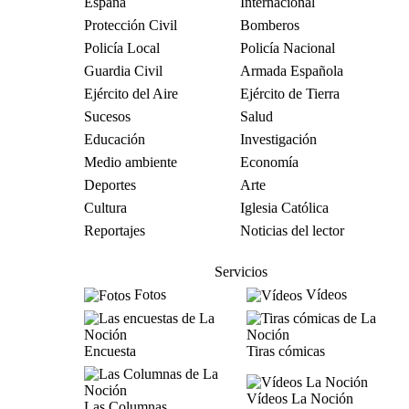
España
Internacional
Protección Civil
Bomberos
Policía Local
Policía Nacional
Guardia Civil
Armada Española
Ejército del Aire
Ejército de Tierra
Sucesos
Salud
Educación
Investigación
Medio ambiente
Economía
Deportes
Arte
Cultura
Iglesia Católica
Reportajes
Noticias del lector
Servicios
Fotos
Vídeos
Encuesta
Tiras cómicas
Vídeos La Noción
Las Columnas