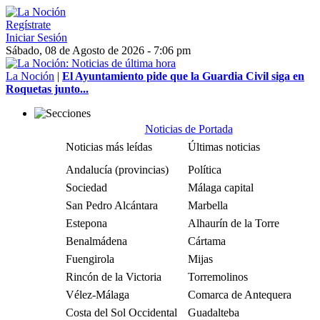
Regístrate
Iniciar Sesión
Sábado, 08 de Agosto de 2026 - 7:06 pm
La Noción
|
El Ayuntamiento pide que la Guardia Civil siga en
Roquetas junto...
Noticias de Portada
Noticias más leídas
Últimas noticias
Andalucía (provincias)
Política
Sociedad
Málaga capital
San Pedro Alcántara
Marbella
Estepona
Alhaurín de la Torre
Benalmádena
Cártama
Fuengirola
Mijas
Rincón de la Victoria
Torremolinos
Vélez-Málaga
Comarca de Antequera
Costa del Sol Occidental
Guadalteba