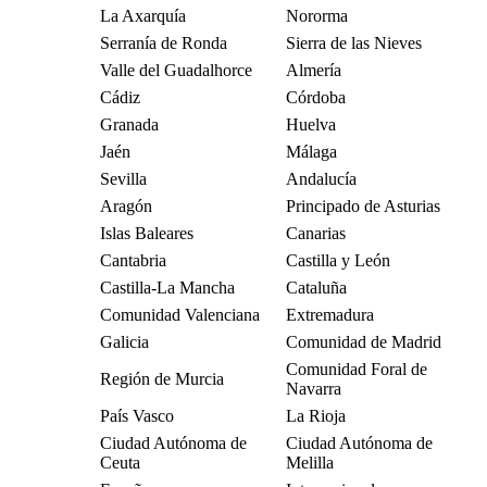
La Axarquía
Nororma
Serranía de Ronda
Sierra de las Nieves
Valle del Guadalhorce
Almería
Cádiz
Córdoba
Granada
Huelva
Jaén
Málaga
Sevilla
Andalucía
Aragón
Principado de Asturias
Islas Baleares
Canarias
Cantabria
Castilla y León
Castilla-La Mancha
Cataluña
Comunidad Valenciana
Extremadura
Galicia
Comunidad de Madrid
Comunidad Foral de
Región de Murcia
Navarra
País Vasco
La Rioja
Ciudad Autónoma de
Ciudad Autónoma de
Ceuta
Melilla