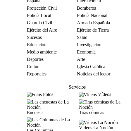
España
Internacional
Protección Civil
Bomberos
Policía Local
Policía Nacional
Guardia Civil
Armada Española
Ejército del Aire
Ejército de Tierra
Sucesos
Salud
Educación
Investigación
Medio ambiente
Economía
Deportes
Arte
Cultura
Iglesia Católica
Reportajes
Noticias del lector
Servicios
Fotos
Vídeos
Encuesta
Tiras cómicas
Vídeos La Noción
Las Columnas