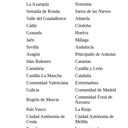
La Axarquía
Nororma
Serranía de Ronda
Sierra de las Nieves
Valle del Guadalhorce
Almería
Cádiz
Córdoba
Granada
Huelva
Jaén
Málaga
Sevilla
Andalucía
Aragón
Principado de Asturias
Islas Baleares
Canarias
Cantabria
Castilla y León
Castilla-La Mancha
Cataluña
Comunidad Valenciana
Extremadura
Galicia
Comunidad de Madrid
Comunidad Foral de
Región de Murcia
Navarra
País Vasco
La Rioja
Ciudad Autónoma de
Ciudad Autónoma de
Ceuta
Melilla