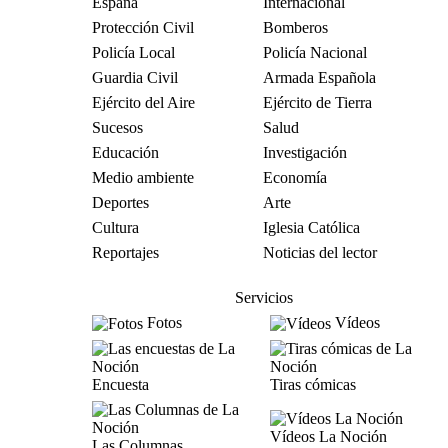
España
Internacional
Protección Civil
Bomberos
Policía Local
Policía Nacional
Guardia Civil
Armada Española
Ejército del Aire
Ejército de Tierra
Sucesos
Salud
Educación
Investigación
Medio ambiente
Economía
Deportes
Arte
Cultura
Iglesia Católica
Reportajes
Noticias del lector
Servicios
Fotos
Vídeos
Encuesta
Tiras cómicas
Vídeos La Noción
Las Columnas